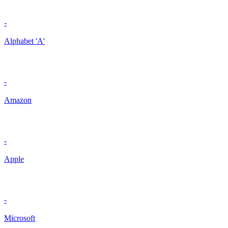
-
Alphabet 'A'
-
Amazon
-
Apple
-
Microsoft