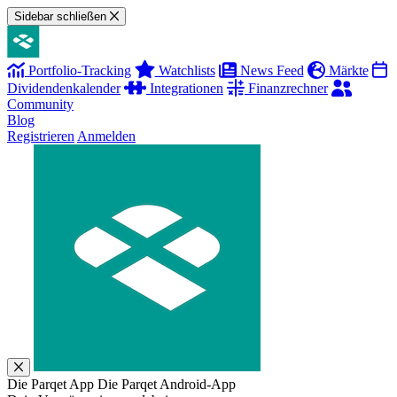
Sidebar schließen
Portfolio-Tracking
Watchlists
News Feed
Märkte
Dividendenkalender
Integrationen
Finanzrechner
Community
Blog
Registrieren
Anmelden
Die Parqet App
Die Parqet Android-App