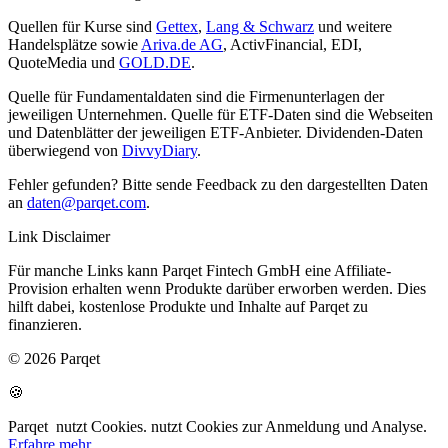
Quellen für Kurse sind
Gettex
,
Lang & Schwarz
und weitere
Handelsplätze sowie
Ariva.de AG
, ActivFinancial, EDI,
QuoteMedia und
GOLD.DE
.
Quelle für Fundamentaldaten sind die Firmenunterlagen der
jeweiligen Unternehmen. Quelle für ETF-Daten sind die Webseiten
und Datenblätter der jeweiligen ETF-Anbieter. Dividenden-Daten
überwiegend von
DivvyDiary
.
Fehler gefunden? Bitte sende Feedback zu den dargestellten Daten
an
daten@parqet.com
.
Link Disclaimer
Für manche Links kann Parqet Fintech GmbH eine Affiliate-
Provision erhalten wenn Produkte darüber erworben werden. Dies
hilft dabei, kostenlose Produkte und Inhalte auf Parqet zu
finanzieren.
© 2026 Parqet
🍪
Parqet
nutzt Cookies.
nutzt Cookies zur Anmeldung und Analyse.
Erfahre mehr