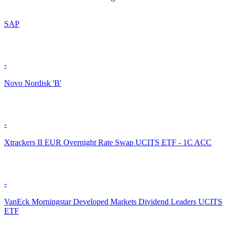
SAP
-
Novo Nordisk 'B'
-
Xtrackers II EUR Overnight Rate Swap UCITS ETF - 1C ACC
-
VanEck Morningstar Developed Markets Dividend Leaders UCITS
ETF