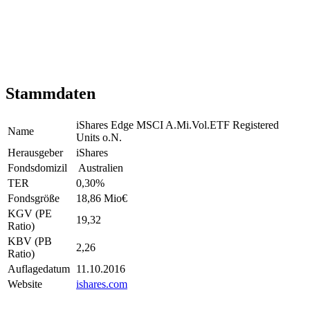
Stammdaten
iShares Edge MSCI A.Mi.Vol.ETF Registered
Name
Units o.N.
Herausgeber
iShares
Fondsdomizil
Australien
TER
0,30
%
Fondsgröße
18,86 Mio
€
KGV (PE
19,32
Ratio)
KBV (PB
2,26
Ratio)
Auflagedatum
11.10.2016
Website
ishares.com