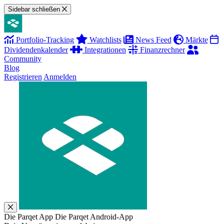
Sidebar schließen
Portfolio-Tracking
Watchlists
News Feed
Märkte
Dividendenkalender
Integrationen
Finanzrechner
Community
Blog
Registrieren
Anmelden
Die Parqet App
Die Parqet Android-App