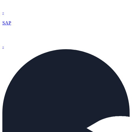
-
SAP
-