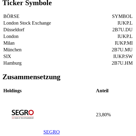
Ticker Symbole
BÖRSE
SYMBOL
London Stock Exchange
IUKP.L
Düsseldorf
2B7U.DU
London
IUKP.L
Milan
IUKP.MI
München
2B7U.MU
SIX
IUKP.SW
Hamburg
2B7U.HM
Zusammensetzung
Holdings
Anteil
23,80%
SEGRO