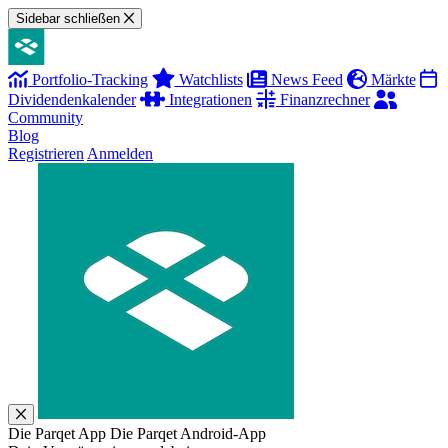
Sidebar schließen
Portfolio-Tracking
Watchlists
News Feed
Märkte
Dividendenkalender
Integrationen
Finanzrechner
Community
Blog
Registrieren
Anmelden
Die Parqet App
Die Parqet Android-App