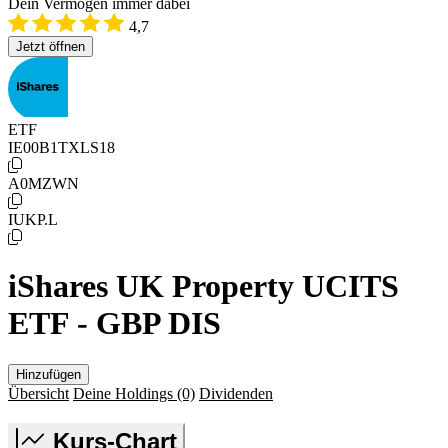
Dein Vermögen immer dabei
4,7
Jetzt öffnen
ETF
IE00B1TXLS18
A0MZWN
IUKP.L
iShares UK Property UCITS
ETF - GBP DIS
Hinzufügen
Übersicht
Deine Holdings
(0)
Dividenden
Kurs-Chart