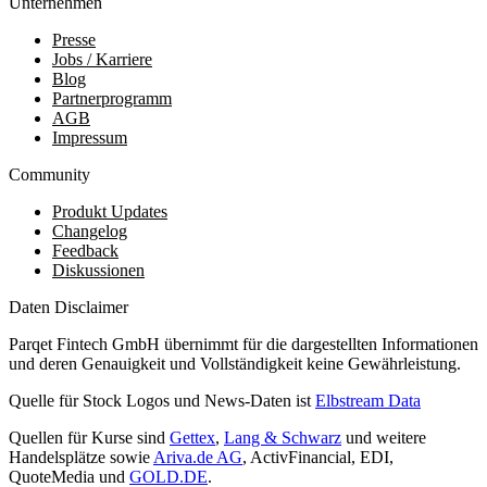
Unternehmen
Presse
Jobs / Karriere
Blog
Partnerprogramm
AGB
Impressum
Community
Produkt Updates
Changelog
Feedback
Diskussionen
Daten Disclaimer
Parqet Fintech GmbH übernimmt für die dargestellten Informationen
und deren Genauigkeit und Vollständigkeit keine Gewährleistung.
Quelle für Stock Logos und News-Daten ist
Elbstream Data
Quellen für Kurse sind
Gettex
,
Lang & Schwarz
und weitere
Handelsplätze sowie
Ariva.de AG
, ActivFinancial, EDI,
QuoteMedia und
GOLD.DE
.