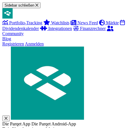
Sidebar schließen
Portfolio-Tracking
Watchlists
News Feed
Märkte
Dividendenkalender
Integrationen
Finanzrechner
Community
Blog
Registrieren
Anmelden
Die Parqet App
Die Parqet Android-App