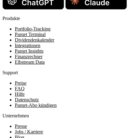
Produkte
Portfolio-Tracking
Parqet Terminal
Dividendenkalender
Integrationen
Parqet Insights
Finanzrechner
Elbstream Data
Support
Preise
FAQ
Hilfe
Datenschutz
Parqet-Abo kündigen
Unternehmen
Presse
Jobs / Karriere
Blog