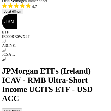
Dein Vermögen immer dabei
4,7
Jetzt öffnen
ETF
IE000RE0WX27
A3CYEJ
JCSA.L
JPMorgan ETFs (Ireland)
ICAV - RMB Ultra-Short
Income UCITS ETF - USD
ACC