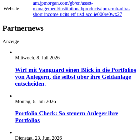
am.jpmorgan.com/gb/en/asset-
Website
management/institutional/products/jpm-rmb-ultra-
short-income-ucits-etf-usd-acc-ie000re0wx27
Partnernews
Anzeige
Mittwoch, 8. Juli 2026
Wirf mit Vanguard einen Blick in die Portfolios
von Anlegern, die selbst über ihre Geldanlage
entscheiden.
Montag, 6. Juli 2026
Portfolio Check: So steuern Anleger ihre
Portfolios
Dienstag, 23. Juni 2026