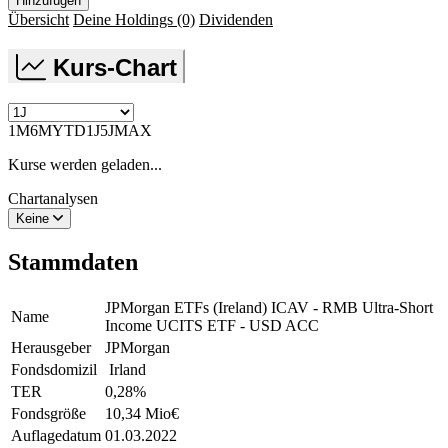
Hinzufügen
Übersicht
Deine Holdings
(0)
Dividenden
Kurs-Chart
1M
6M
YTD
1J
5J
MAX
Kurse werden geladen...
Chartanalysen
Keine
Stammdaten
JPMorgan ETFs (Ireland) ICAV - RMB Ultra-Short
Name
Income UCITS ETF - USD ACC
Herausgeber
JPMorgan
Fondsdomizil
Irland
TER
0,28
%
Fondsgröße
10,34 Mio
€
Auflagedatum
01.03.2022