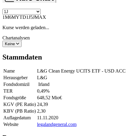
1M
6M
YTD
1J
5J
MAX
Kurse werden geladen...
Chartanalysen
Keine
Stammdaten
Name
L&G Clean Energy UCITS ETF - USD ACC
Herausgeber
L&G
Fondsdomizil
Irland
TER
0,49
%
Fondsgröße
648,52 Mio
€
KGV (PE Ratio)
24,39
KBV (PB Ratio)
2,30
Auflagedatum
11.11.2020
Website
legalandgeneral.com