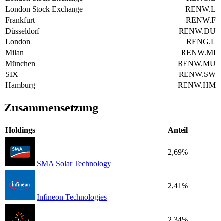
London Stock Exchange
RENW.L
Frankfurt
RENW.F
Düsseldorf
RENW.DU
London
RENG.L
Milan
RENW.MI
München
RENW.MU
SIX
RENW.SW
Hamburg
RENW.HM
Zusammensetzung
Holdings
Anteil
2,69%
SMA Solar Technology
2,41%
Infineon Technologies
2,34%