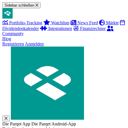
Sidebar schließen
Portfolio-Tracking
Watchlists
News Feed
Märkte
Dividendenkalender
Integrationen
Finanzrechner
Community
Blog
Registrieren
Anmelden
Die Parqet App
Die Parqet Android-App