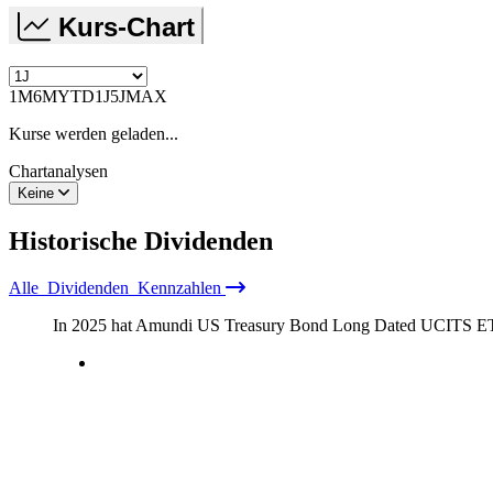
Kurs-Chart
1M
6M
YTD
1J
5J
MAX
Kurse werden geladen...
Chartanalysen
Keine
Historische
Dividenden
Alle
Dividenden
Kennzahlen
In 2025 hat Amundi US Treasury Bond Long Dated UCITS E