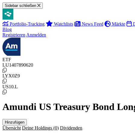
Sidebar schließen
Portfolio-Tracking
Watchlists
News Feed
Märkte
D
Blog
Registrieren
Anmelden
ETF
LU1407890620
LYX0Z9
US10.L
Amundi US Treasury Bond Lon
Hinzufügen
Übersicht
Deine Holdings
(0)
Dividenden