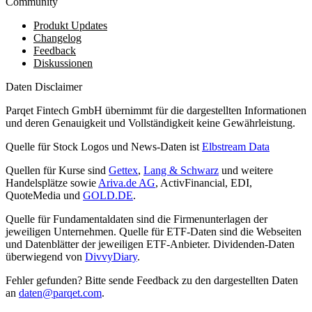
Community
Produkt Updates
Changelog
Feedback
Diskussionen
Daten Disclaimer
Parqet Fintech GmbH übernimmt für die dargestellten Informationen
und deren Genauigkeit und Vollständigkeit keine Gewährleistung.
Quelle für Stock Logos und News-Daten ist
Elbstream Data
Quellen für Kurse sind
Gettex
,
Lang & Schwarz
und weitere
Handelsplätze sowie
Ariva.de AG
, ActivFinancial, EDI,
QuoteMedia und
GOLD.DE
.
Quelle für Fundamentaldaten sind die Firmenunterlagen der
jeweiligen Unternehmen. Quelle für ETF-Daten sind die Webseiten
und Datenblätter der jeweiligen ETF-Anbieter. Dividenden-Daten
überwiegend von
DivvyDiary
.
Fehler gefunden? Bitte sende Feedback zu den dargestellten Daten
an
daten@parqet.com
.