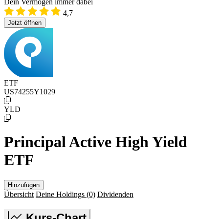
Dein Vermögen immer dabei
4,7
Jetzt öffnen
ETF
US74255Y1029
YLD
Principal Active High Yield
ETF
Hinzufügen
Übersicht
Deine Holdings
(0)
Dividenden
Kurs-Chart