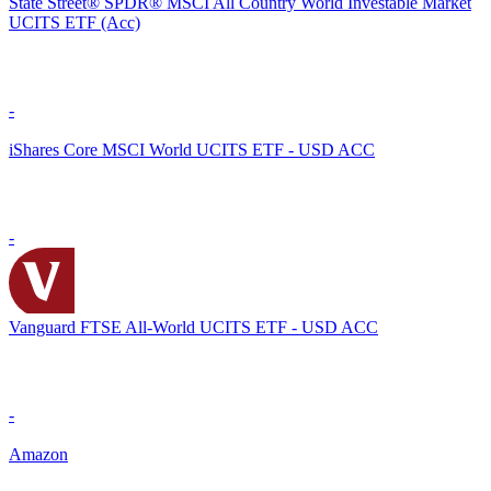
State Street® SPDR® MSCI All Country World Investable Market
UCITS ETF (Acc)
-
iShares Core MSCI World UCITS ETF - USD ACC
-
Vanguard FTSE All-World UCITS ETF - USD ACC
-
Amazon