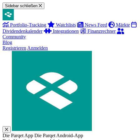
Sidebar schließen
Portfolio-Tracking
Watchlists
News Feed
Märkte
Dividendenkalender
Integrationen
Finanzrechner
Community
Blog
Registrieren
Anmelden
Die Parqet App
Die Parqet Android-App