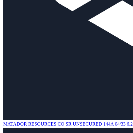
MATADOR RESOURCES CO SR UNSECURED 144A 04/33 6.2