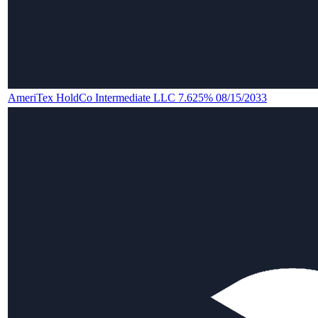
AmeriTex HoldCo Intermediate LLC 7.625% 08/15/2033