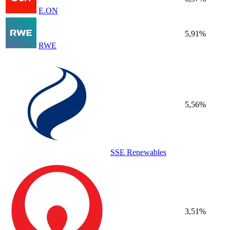
E.ON
5,91%
RWE
5,56%
SSE Renewables
3,51%