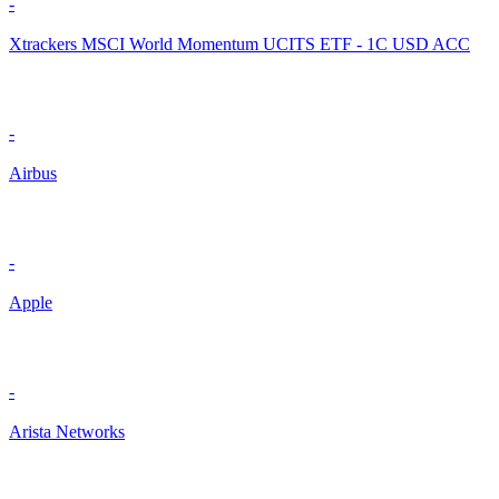
-
Xtrackers MSCI World Momentum UCITS ETF - 1C USD ACC
-
Airbus
-
Apple
-
Arista Networks