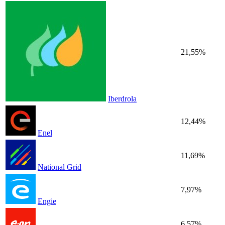
21,55%
Iberdrola
12,44%
Enel
11,69%
National Grid
7,97%
Engie
6,57%