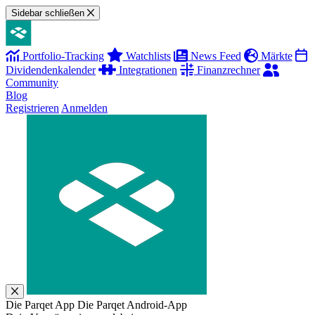
Sidebar schließen
Portfolio-Tracking
Watchlists
News Feed
Märkte
Dividendenkalender
Integrationen
Finanzrechner
Community
Blog
Registrieren
Anmelden
Die Parqet App
Die Parqet Android-App