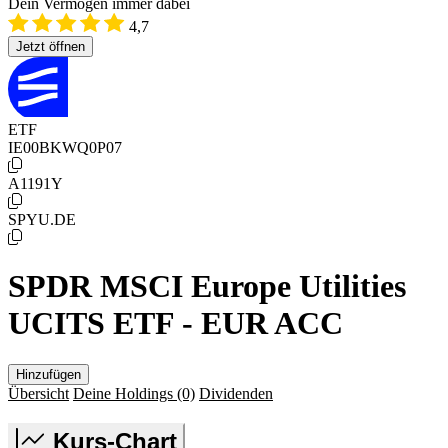
Dein Vermögen immer dabei
4,7
Jetzt öffnen
ETF
IE00BKWQ0P07
A1191Y
SPYU.DE
SPDR MSCI Europe Utilities
UCITS ETF - EUR ACC
Hinzufügen
Übersicht
Deine Holdings
(0)
Dividenden
Kurs-Chart