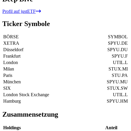
Profil auf justETF
Ticker Symbole
BÖRSE
SYMBOL
XETRA
SPYU.DE
Düsseldorf
SPYU.DU
Frankfurt
SPYU.F
London
UTIL.L
Milan
STUX.MI
Paris
STU.PA
München
SPYU.MU
SIX
STUX.SW
London Stock Exchange
UTIL.L
Hamburg
SPYU.HM
Zusammensetzung
Holdings
Anteil