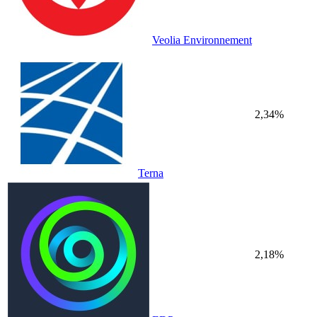
Veolia Environnement
2,34%
Terna
2,18%