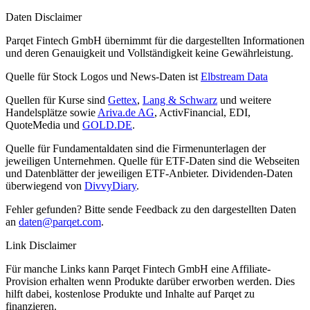
Daten Disclaimer
Parqet Fintech GmbH übernimmt für die dargestellten Informationen
und deren Genauigkeit und Vollständigkeit keine Gewährleistung.
Quelle für Stock Logos und News-Daten ist
Elbstream Data
Quellen für Kurse sind
Gettex
,
Lang & Schwarz
und weitere
Handelsplätze sowie
Ariva.de AG
, ActivFinancial, EDI,
QuoteMedia und
GOLD.DE
.
Quelle für Fundamentaldaten sind die Firmenunterlagen der
jeweiligen Unternehmen. Quelle für ETF-Daten sind die Webseiten
und Datenblätter der jeweiligen ETF-Anbieter. Dividenden-Daten
überwiegend von
DivvyDiary
.
Fehler gefunden? Bitte sende Feedback zu den dargestellten Daten
an
daten@parqet.com
.
Link Disclaimer
Für manche Links kann Parqet Fintech GmbH eine Affiliate-
Provision erhalten wenn Produkte darüber erworben werden. Dies
hilft dabei, kostenlose Produkte und Inhalte auf Parqet zu
finanzieren.