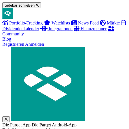
Sidebar schließen
Portfolio-Tracking
Watchlists
News Feed
Märkte
Dividendenkalender
Integrationen
Finanzrechner
Community
Blog
Registrieren
Anmelden
Die Parqet App
Die Parqet Android-App