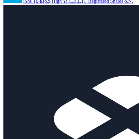
iShs Tr.-iBo.$ High Yi.C.B.ETF Registered Shares o.N.