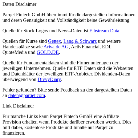
Daten Disclaimer
Parqet Fintech GmbH übernimmt für die dargestellten Informationen
und deren Genauigkeit und Vollständigkeit keine Gewährleistung.
Quelle für Stock Logos und News-Daten ist
Elbstream Data
Quellen für Kurse sind
Gettex
,
Lang & Schwarz
und weitere
Handelsplätze sowie
Ariva.de AG
, ActivFinancial, EDI,
QuoteMedia und
GOLD.DE
.
Quelle für Fundamentaldaten sind die Firmenunterlagen der
jeweiligen Unternehmen. Quelle für ETF-Daten sind die Webseiten
und Datenblätter der jeweiligen ETF-Anbieter. Dividenden-Daten
überwiegend von
DivvyDiary
.
Fehler gefunden? Bitte sende Feedback zu den dargestellten Daten
an
daten@parqet.com
.
Link Disclaimer
Für manche Links kann Parqet Fintech GmbH eine Affiliate-
Provision erhalten wenn Produkte darüber erworben werden. Dies
hilft dabei, kostenlose Produkte und Inhalte auf Parqet zu
finanzieren.