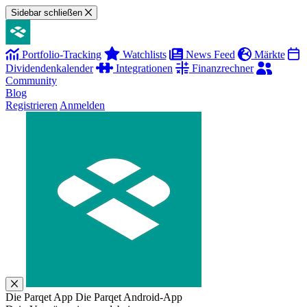
Sidebar schließen
Portfolio-Tracking
Watchlists
News Feed
Märkte
Dividendenkalender
Integrationen
Finanzrechner
Community
Blog
Registrieren
Anmelden
Die Parqet App
Die Parqet Android-App