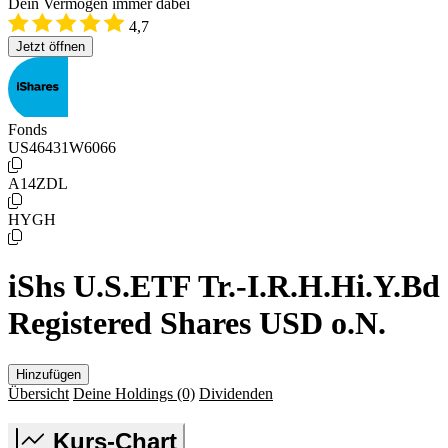
Dein Vermögen immer dabei
4,7
Jetzt öffnen
Fonds
US46431W6066
A14ZDL
HYGH
iShs U.S.ETF Tr.-I.R.H.Hi.Y.Bd
Registered Shares USD o.N.
Hinzufügen
Übersicht
Deine Holdings
(0)
Dividenden
Kurs-Chart