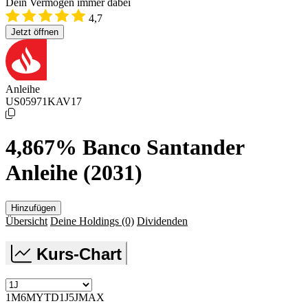
Dein Vermögen immer dabei
4,7
Jetzt öffnen
Anleihe
US05971KAV17
4,867% Banco Santander
Anleihe (2031)
Hinzufügen
Übersicht
Deine Holdings
(0)
Dividenden
Kurs-Chart
1M
6M
YTD
1J
5J
MAX