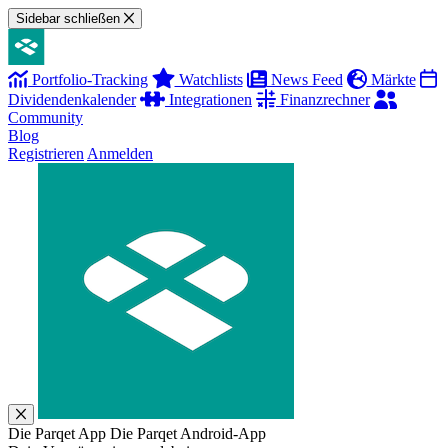
Sidebar schließen
Portfolio-Tracking
Watchlists
News Feed
Märkte
Dividendenkalender
Integrationen
Finanzrechner
Community
Blog
Registrieren
Anmelden
Die Parqet App
Die Parqet Android-App