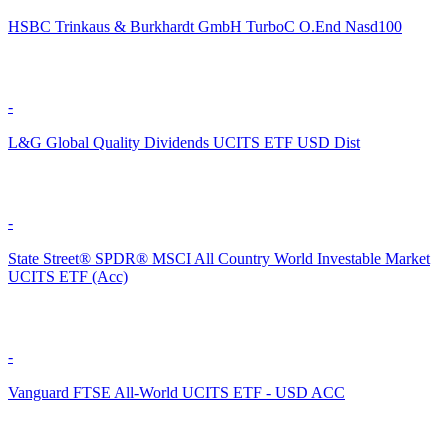
HSBC Trinkaus & Burkhardt GmbH TurboC O.End Nasd100
-
L&G Global Quality Dividends UCITS ETF USD Dist
-
State Street® SPDR® MSCI All Country World Investable Market
UCITS ETF (Acc)
-
Vanguard FTSE All-World UCITS ETF - USD ACC