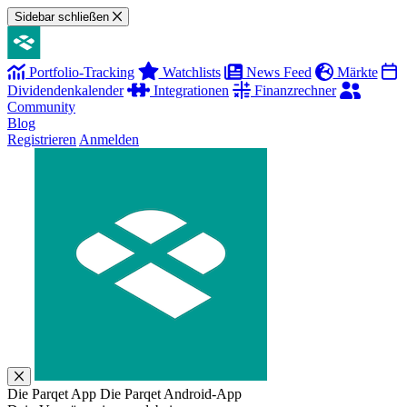
Sidebar schließen
Portfolio-Tracking
Watchlists
News Feed
Märkte
Dividendenkalender
Integrationen
Finanzrechner
Community
Blog
Registrieren
Anmelden
Die Parqet App
Die Parqet Android-App