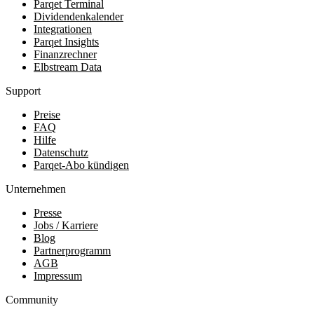
Parqet Terminal
Dividendenkalender
Integrationen
Parqet Insights
Finanzrechner
Elbstream Data
Support
Preise
FAQ
Hilfe
Datenschutz
Parqet-Abo kündigen
Unternehmen
Presse
Jobs / Karriere
Blog
Partnerprogramm
AGB
Impressum
Community