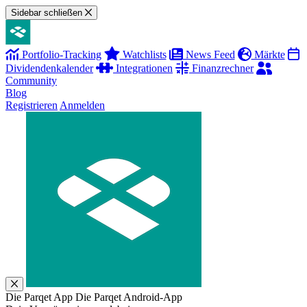
Sidebar schließen
Portfolio-Tracking
Watchlists
News Feed
Märkte
Dividendenkalender
Integrationen
Finanzrechner
Community
Blog
Registrieren
Anmelden
Die Parqet App
Die Parqet Android-App