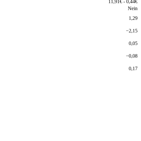
11,91
€
-
0,44
€
Nein
1,29
−
2,15
0,05
−
0,08
0,17