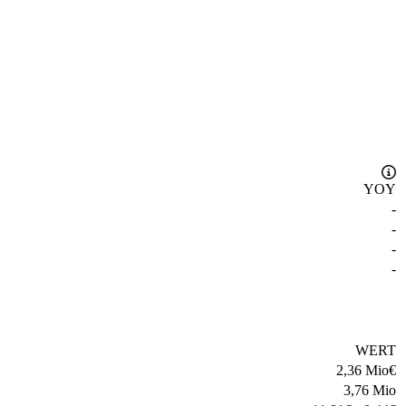
YOY
-
-
-
-
WERT
2,36 Mio
€
3,76 Mio