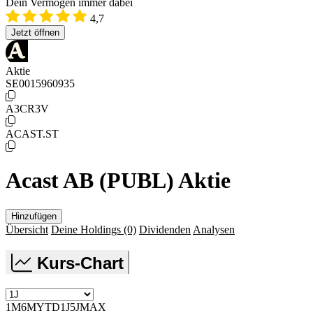
Dein Vermögen immer dabei
4,7
Jetzt öffnen
Aktie
SE0015960935
A3CR3V
ACAST.ST
Acast AB (PUBL) Aktie
Hinzufügen
Übersicht
Deine Holdings
(0)
Dividenden
Analysen
Kurs-Chart
1M
6M
YTD
1J
5J
MAX