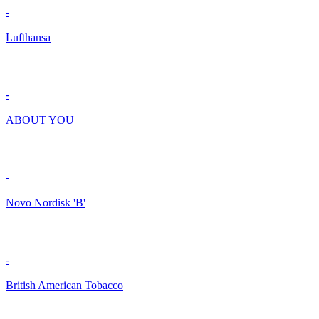
-
Lufthansa
-
ABOUT YOU
-
Novo Nordisk 'B'
-
British American Tobacco