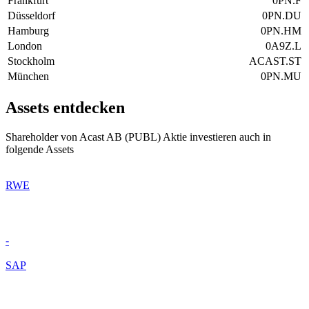
Frankfurt
0PN.F
Düsseldorf
0PN.DU
Hamburg
0PN.HM
London
0A9Z.L
Stockholm
ACAST.ST
München
0PN.MU
Assets entdecken
Shareholder von Acast AB (PUBL) Aktie investieren auch in
folgende Assets
RWE
-
SAP