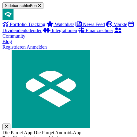
Sidebar schließen
Portfolio-Tracking
Watchlists
News Feed
Märkte
Dividendenkalender
Integrationen
Finanzrechner
Community
Blog
Registrieren
Anmelden
Die Parqet App
Die Parqet Android-App