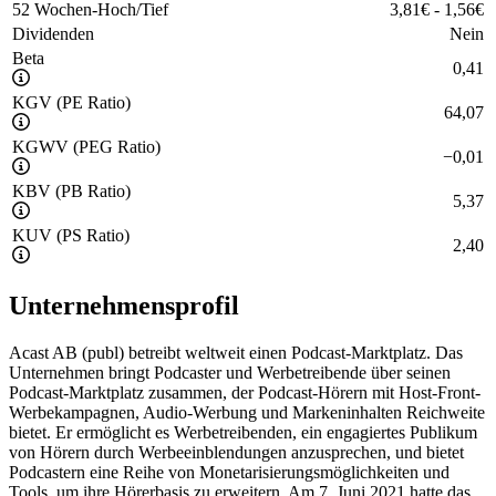
52 Wochen-Hoch/Tief
3,81
€
-
1,56
€
Dividenden
Nein
Beta
0,41
KGV (PE Ratio)
64,07
KGWV (PEG Ratio)
−
0,01
KBV (PB Ratio)
5,37
KUV (PS Ratio)
2,40
Unternehmensprofil
Acast AB (publ) betreibt weltweit einen Podcast-Marktplatz. Das
Unternehmen bringt Podcaster und Werbetreibende über seinen
Podcast-Marktplatz zusammen, der Podcast-Hörern mit Host-Front-
Werbekampagnen, Audio-Werbung und Markeninhalten Reichweite
bietet. Er ermöglicht es Werbetreibenden, ein engagiertes Publikum
von Hörern durch Werbeeinblendungen anzusprechen, und bietet
Podcastern eine Reihe von Monetarisierungsmöglichkeiten und
Tools, um ihre Hörerbasis zu erweitern. Am 7. Juni 2021 hatte das