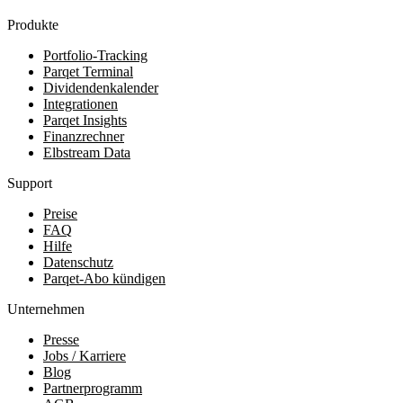
Produkte
Portfolio-Tracking
Parqet Terminal
Dividendenkalender
Integrationen
Parqet Insights
Finanzrechner
Elbstream Data
Support
Preise
FAQ
Hilfe
Datenschutz
Parqet-Abo kündigen
Unternehmen
Presse
Jobs / Karriere
Blog
Partnerprogramm