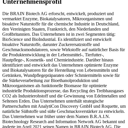
Unternehmensprofil
Die BRAIN Biotech AG erforscht, entwickelt, produziert und
vermarktet Enzyme, Biokatalysatoren, Mikroorganismen und
bioaktive Naturstoffe für die chemische Industrie in Deutschland,
den Vereinigten Staaten, Frankreich, den Niederlanden und
Großbritannien. Das Unternehmen ist in zwei Segmenten tätig:
BioScience und BioIndustrial. Es identifiziert und entwickelt
bioaktive Naturstoffe, darunter Zuckerersatzstoffe und
Geschmacksmodulatoren, sowie Wirkstoffe auf natürlicher Basis für
die Produktentwicklung in der Lebensmittel-, Tierfutter-,
Hautpflege-, Kosmetik- und Chemieindustrie. Darüber hinaus
identifiziert und entwickelt das Unternehmen optimierte Enzyme
und Biokatalysatoren für die Herstellung von Lebensmitteln und
Getränken, Wundpflegepräparaten oder Schmiermitteln sowie für
die Stärkeverarbeitung zur Bioethanolproduktion und
Mikroorganismen als funktionelle Biomasse für optimierte
industrielle Produktionsprozesse, das Recycling des Treibhausgases
CO2 als Industrierohstoff und die Gewinnung von Edelmetallen und
Seltenen Erden. Das Unternehmen unterhält strategische
Partnerschaften mit AnalytiCon Discovery GmbH und Roquette, um
natürliche Süßstoffe und süße Geschmacksverstärker zu entwickeln.
Das Unternehmen war früher unter dem Namen B.R.A.I.N.
Biotechnology Research and Information Network AG bekannt und
änderte im April 2021 seinen Namen in BRAIN Biotech AG. Die