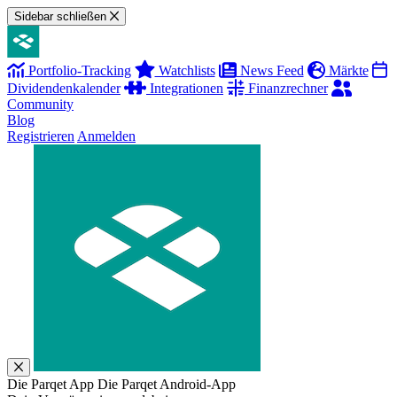
Sidebar schließen
Portfolio-Tracking
Watchlists
News Feed
Märkte
Dividendenkalender
Integrationen
Finanzrechner
Community
Blog
Registrieren
Anmelden
Die Parqet App
Die Parqet Android-App