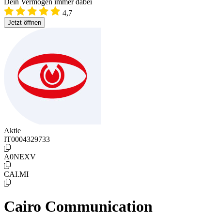
Dein Vermögen immer dabei
4,7
Jetzt öffnen
Aktie
IT0004329733
A0NEXV
CAI.MI
Cairo Communication