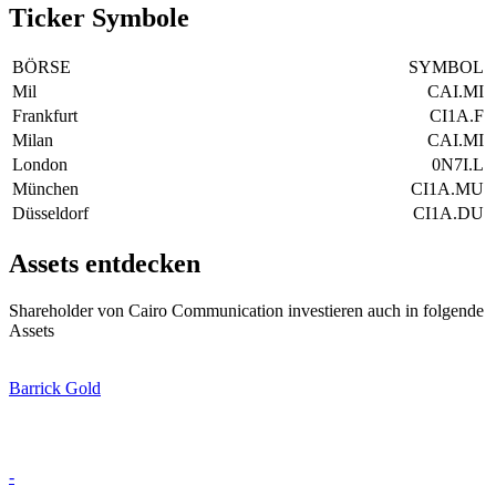
Ticker Symbole
BÖRSE
SYMBOL
Mil
CAI.MI
Frankfurt
CI1A.F
Milan
CAI.MI
London
0N7I.L
München
CI1A.MU
Düsseldorf
CI1A.DU
Assets entdecken
Shareholder von Cairo Communication investieren auch in folgende
Assets
Barrick Gold
-