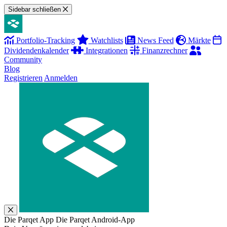
Sidebar schließen
Portfolio-Tracking
Watchlists
News Feed
Märkte
Dividendenkalender
Integrationen
Finanzrechner
Community
Blog
Registrieren
Anmelden
Die Parqet App
Die Parqet Android-App