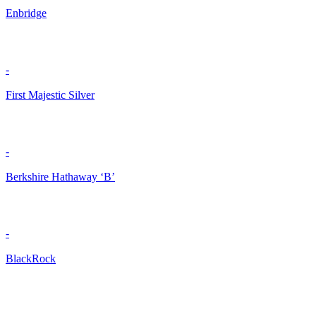
Enbridge
-
First Majestic Silver
-
Berkshire Hathaway ‘B’
-
BlackRock
-