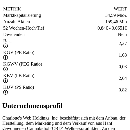
METRIK
WERT
Marktkapitalisierung
34,59 Mio
€
Anzahl Aktien
159,46 Mio
52 Wochen-Hoch/Tief
0,84
€
-
0,0651
€
Dividenden
Nein
Beta
2,27
KGV (PE Ratio)
−
1,08
KGWV (PEG Ratio)
0,03
KBV (PB Ratio)
−
2,64
KUV (PS Ratio)
0,82
Unternehmensprofil
Charlotte's Web Holdings, Inc. beschäftigt sich mit dem Anbau, der
Herstellung, dem Marketing und dem Verkauf von aus Hanf
gewonnenen Cannabidiol (CBD)-Wellnessprodukten. Zu den