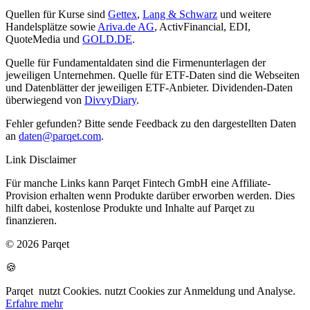
Quellen für Kurse sind
Gettex
,
Lang & Schwarz
und weitere
Handelsplätze sowie
Ariva.de AG
, ActivFinancial, EDI,
QuoteMedia und
GOLD.DE
.
Quelle für Fundamentaldaten sind die Firmenunterlagen der
jeweiligen Unternehmen. Quelle für ETF-Daten sind die Webseiten
und Datenblätter der jeweiligen ETF-Anbieter. Dividenden-Daten
überwiegend von
DivvyDiary
.
Fehler gefunden? Bitte sende Feedback zu den dargestellten Daten
an
daten@parqet.com
.
Link Disclaimer
Für manche Links kann Parqet Fintech GmbH eine Affiliate-
Provision erhalten wenn Produkte darüber erworben werden. Dies
hilft dabei, kostenlose Produkte und Inhalte auf Parqet zu
finanzieren.
© 2026 Parqet
🍪
Parqet
nutzt Cookies.
nutzt Cookies zur Anmeldung und Analyse.
Erfahre mehr