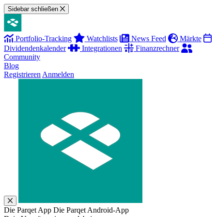
Sidebar schließen
Portfolio-Tracking
Watchlists
News Feed
Märkte
Dividendenkalender
Integrationen
Finanzrechner
Community
Blog
Registrieren
Anmelden
Die Parqet App
Die Parqet Android-App