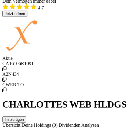
Dein Vermögen immer dabei
4,7
Jetzt öffnen
Aktie
CA16106R1091
A2N434
CWEB.TO
CHARLOTTES WEB HLDGS
Hinzufügen
Übersicht
Deine Holdings
(0)
Dividenden
Analysen