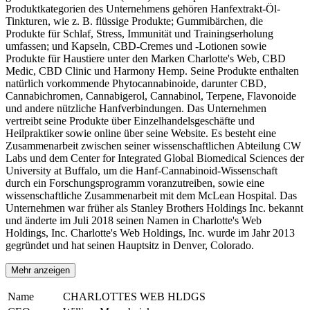
Produktkategorien des Unternehmens gehören Hanfextrakt-Öl-
Tinkturen, wie z. B. flüssige Produkte; Gummibärchen, die
Produkte für Schlaf, Stress, Immunität und Trainingserholung
umfassen; und Kapseln, CBD-Cremes und -Lotionen sowie
Produkte für Haustiere unter den Marken Charlotte's Web, CBD
Medic, CBD Clinic und Harmony Hemp. Seine Produkte enthalten
natürlich vorkommende Phytocannabinoide, darunter CBD,
Cannabichromen, Cannabigerol, Cannabinol, Terpene, Flavonoide
und andere nützliche Hanfverbindungen. Das Unternehmen
vertreibt seine Produkte über Einzelhandelsgeschäfte und
Heilpraktiker sowie online über seine Website. Es besteht eine
Zusammenarbeit zwischen seiner wissenschaftlichen Abteilung CW
Labs und dem Center for Integrated Global Biomedical Sciences der
University at Buffalo, um die Hanf-Cannabinoid-Wissenschaft
durch ein Forschungsprogramm voranzutreiben, sowie eine
wissenschaftliche Zusammenarbeit mit dem McLean Hospital. Das
Unternehmen war früher als Stanley Brothers Holdings Inc. bekannt
und änderte im Juli 2018 seinen Namen in Charlotte's Web
Holdings, Inc. Charlotte's Web Holdings, Inc. wurde im Jahr 2013
gegründet und hat seinen Hauptsitz in Denver, Colorado.
Mehr anzeigen
Name
CHARLOTTES WEB HLDGS