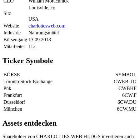
CEO
William Morachnick
Louisville, co
Sitz
USA
Website
charlottesweb.com
Industrie
Nahrungsmittel
Börsengang
13.09.2018
Mitarbeiter
112
Ticker Symbole
BÖRSE
SYMBOL
Toronto Stock Exchange
CWEB.TO
Pnk
CWBHF
Frankfurt
6CW.F
Düsseldorf
6CW.DU
München
6CW.MU
Assets entdecken
Shareholder von CHARLOTTES WEB HLDGS investieren auch