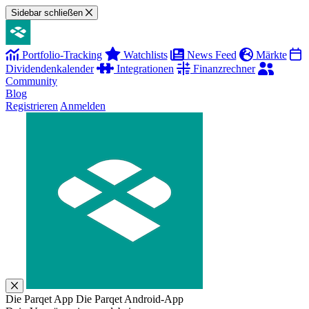
Sidebar schließen
Portfolio-Tracking
Watchlists
News Feed
Märkte
Dividendenkalender
Integrationen
Finanzrechner
Community
Blog
Registrieren
Anmelden
Die Parqet App
Die Parqet Android-App