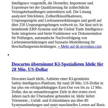
Intelligence vorgestellt, die Hersteller, Importeure und
Exporteure bei der Qualifizierung für zollrechtliche
Vorzugsbehandlungen unterstützen soll. Die Lösung
analysiert Stücklisten, Zolltarifklassifikationen,
Ursprungsregeln und Lieferantenerklärungen und greift auf
über 250 Ursprungsregelungen weltweit zu. Sie lässt sich in
bestehende ERP-Systeme und die Global Trade Intelligence-
Suite integrieren und bietet Funktionen wie Dokumentation
für Prüfungen, automatische Nachverfolgung von
Lieferantenerklärungen und Szenario-Modellierung für
Beschaffungsentscheidungen.
» Mehr auf de.investing.com
Descartes übernimmt KI‑Spezialisten Idelic für
28 Mio. US‑Dollar
Descartes kauft Idelic, Anbieter einer KI‑gestützten
Safety‑Intelligence‑Plattform, für rund 28 Mio. US‑Dollar in
bar plus ein erfolgsabhängiges Earn‑Out von bis zu 12 Mio.
Dollar, das an umsatzbezogene Ziele in den ersten zwei
Jahren nach der Übernahme gebunden ist. Idelic liefert
Telemetrie‑, Unfall‑ und Echtzeitdaten aus über 80
Systemanbindungen und nutzt maschinelles Lernen auf Basis