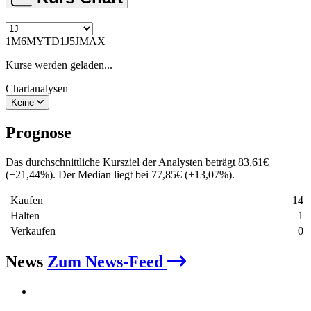
1M
6M
YTD
1J
5J
MAX
Kurse werden geladen...
Chartanalysen
Keine
Prognose
Das durchschnittliche Kursziel der Analysten beträgt
83,61
€
(
+
21,44
%
)
. Der Median liegt bei
77,85
€
(
+
13,07
%
)
.
Kaufen
14
Halten
1
Verkaufen
0
News
Zum News-Feed