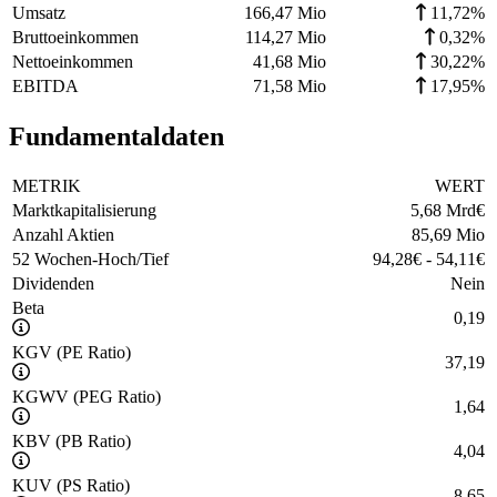
Umsatz
166,47 Mio
11,72%
Bruttoeinkommen
114,27 Mio
0,32%
Nettoeinkommen
41,68 Mio
30,22%
EBITDA
71,58 Mio
17,95%
Fundamentaldaten
METRIK
WERT
Marktkapitalisierung
5,68 Mrd
€
Anzahl Aktien
85,69 Mio
52 Wochen-Hoch/Tief
94,28
€
-
54,11
€
Dividenden
Nein
Beta
0,19
KGV (PE Ratio)
37,19
KGWV (PEG Ratio)
1,64
KBV (PB Ratio)
4,04
KUV (PS Ratio)
8,65