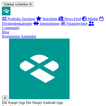
Sidebar schließen
Portfolio-Tracking
Watchlists
News Feed
Märkte
Dividendenkalender
Integrationen
Finanzrechner
Community
Blog
Registrieren
Anmelden
Die Parqet App
Die Parqet Android-App