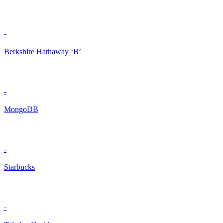
-
Berkshire Hathaway ‘B’
-
MongoDB
-
Starbucks
-