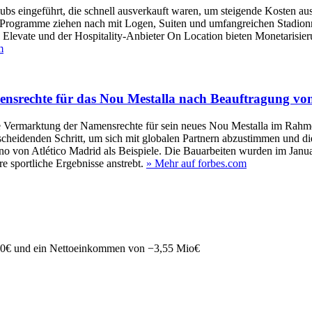
ubs eingeführt, die schnell ausverkauft waren, um steigende Kosten a
e Programme ziehen nach mit Logen, Suiten und umfangreichen Stadion
Elevate und der Hospitality-Anbieter On Location bieten Monetarisier
m
mensrechte für das Nou Mestalla nach Beauftragung von
die Vermarktung der Namensrechte für sein neues Nou Mestalla im Ra
cheidenden Schritt, um sich mit globalen Partnern abzustimmen und die
 von Atlético Madrid als Beispiele. Die Bauarbeiten wurden im Janua
 sportliche Ergebnisse anstrebt.
» Mehr auf forbes.com
00
€
und ein Nettoeinkommen von
−
3,55 Mio
€