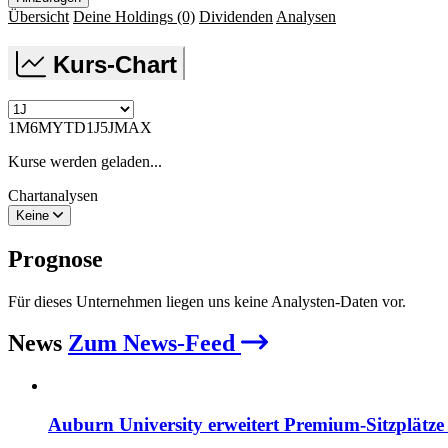
Übersicht
Deine Holdings
(0)
Dividenden
Analysen
Kurs-Chart
1M
6M
YTD
1J
5J
MAX
Kurse werden geladen...
Chartanalysen
Keine
Prognose
Für dieses Unternehmen liegen uns keine Analysten-Daten vor.
News
Zum News-Feed
Auburn University erweitert Premium-Sitzplätz