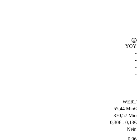
YOY
-
-
-
-
WERT
55,44 Mio
€
370,57 Mio
0,30
€
-
0,13
€
Nein
0,96