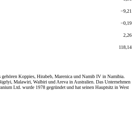
−
9,21
−
0,19
2,26
118,14
ens gehören Koppies, Hirabeb, Marenica und Namib IV in Namibia.
grlyi, Malawiri, Walbiri und Areva in Australien. Das Unternehmen
nium Ltd. wurde 1978 gegründet und hat seinen Hauptsitz in West