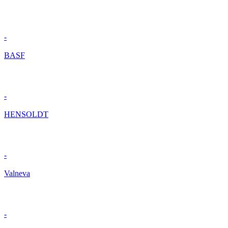
-
BASF
-
HENSOLDT
-
Valneva
-