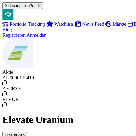
Sidebar schließen
Portfolio-Tracking
Watchlists
News Feed
Märkte
D
Blog
Registrieren
Anmelden
Aktie
AU0000156416
A3CRZ8
ELVUF
Elevate Uranium
Hinzufügen