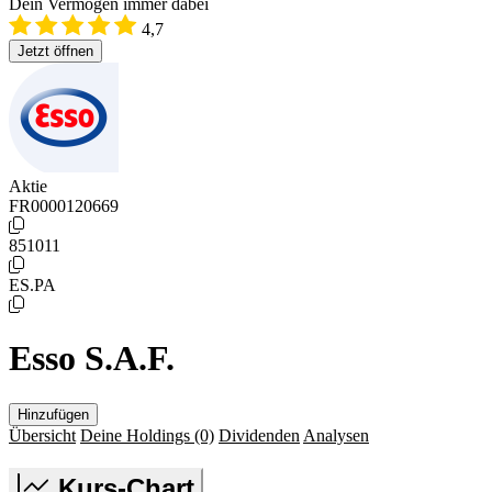
Dein Vermögen immer dabei
4,7
Jetzt öffnen
Aktie
FR0000120669
851011
ES.PA
Esso S.A.F.
Hinzufügen
Übersicht
Deine Holdings
(0)
Dividenden
Analysen
Kurs-Chart