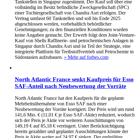
Tankstellen in Singapur zugestimmt. Der Kauf soll über eine
vollständig im Besitz befindliche Zweckgesellschaft (SPC)
einer Tochtergesellschaft von Chandra Asri erfolgen. Der
Vertrag umfasst 60 Tankstellen und soll bis Ende 2025
abgeschlossen werden, vorbehaltlich behördlicher
Genehmigungen; zu den finanziellen Konditionen wurden
keine Angaben gemacht. Der Erwerb folgt dem Joint-Venture-
Kauf von Shells Raffinerie- und petrochemischen Anlagen in
Singapur durch Chandra Asri und ist Teil der Strategie, eine
integrierte Plattform für Treibstoffvertrieb und Petrochemie in
Südostasien aufzubauen.
» Mehr auf forbes.com
North Atlantic France senkt Kaufpreis für Esso
SAF-Anteil nach Neubewertung der Vorräte
North Atlantic France hat den Kaufpreis für die geplante
Mehrheitsübernahme von Esso SAF nach einer
Neubewertung der Vorräte korrigiert. Der Preis wird um rund
141,6 Mio. € (11,01 € je Esso SAF‑Aktie) reduziert, wodurch
sich der Preis je Aktie vor weiteren Ausschüttungen von
149,19 € auf 85,18 € verringert. Unter Berücksichtigung
bereits gezahlter und geplanter Ausschüttungen könnte der
Preis je Aktie weiter auf 24,97 € sinken. Der endgültige