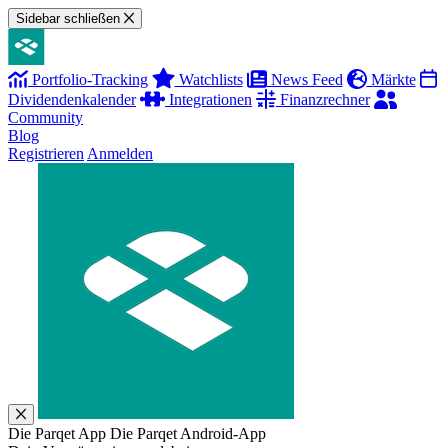
Sidebar schließen
Portfolio-Tracking
Watchlists
News Feed
Märkte
Dividendenkalender
Integrationen
Finanzrechner
Community
Blog
Registrieren
Anmelden
Die Parqet App
Die Parqet Android-App