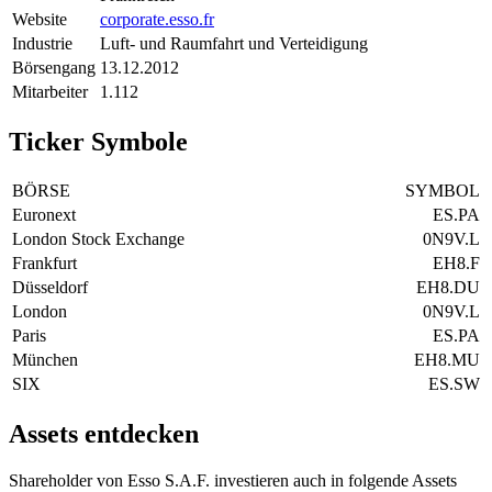
Website
corporate.esso.fr
Industrie
Luft- und Raumfahrt und Verteidigung
Börsengang
13.12.2012
Mitarbeiter
1.112
Ticker Symbole
BÖRSE
SYMBOL
Euronext
ES.PA
London Stock Exchange
0N9V.L
Frankfurt
EH8.F
Düsseldorf
EH8.DU
London
0N9V.L
Paris
ES.PA
München
EH8.MU
SIX
ES.SW
Assets entdecken
Shareholder von Esso S.A.F. investieren auch in folgende Assets