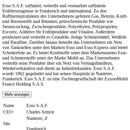
Esso S.A.F. raffiniert, vertreibt und vermarktet raffinierte
Erdölerzeugnisse in Frankreich und international. Zu den
Raffinerieprodukten des Unternehmens gehören Gas, Benzin, Kraft-
und Brennstoffe und Bitumen; petrochemische Produkte wie
Steamcracking, Zwischenprodukte, Polyethylen, Polypropylen,
Escorez, Additive für Erdölprodukte und Vistalon. Außerdem
produziert und vertreibt es Grundöle, fertige Schmiermittel, Weißöle
und Paraffine. Darüber hinaus betreibt das Unternehmen ein Netz
von Tankstellen unter den Marken Esso und Esso Express und bietet
Schmierfette an. Es bietet Kraftstoffe unter dem Markennamen Esso
und Schmierstoffe unter der Marke Mobil an. Das Unternehmen
vertreibt seine Produkte über ein Netz von Vertragshändlern,
Wiederverkäufern und direkt an Industriekunden. Esso S.A.F.
wurde 1902 gegründet und hat seinen Hauptsitz in Nanterre,
Frankreich. Esso S.A.F. ist eine Tochtergesellschaft der ExxonMobil
France Holding S.A.S.
Mehr anzeigen
Name
Esso S.A.F.
CEO
Charles Amyot
Nanterre, if
Sitz
Frankreich