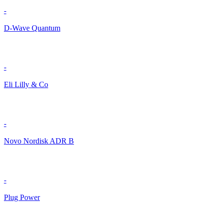
-
D-Wave Quantum
-
Eli Lilly & Co
-
Novo Nordisk ADR B
-
Plug Power