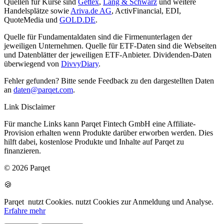
Quellen für Kurse sind
Gettex
,
Lang & Schwarz
und weitere
Handelsplätze sowie
Ariva.de AG
, ActivFinancial, EDI,
QuoteMedia und
GOLD.DE
.
Quelle für Fundamentaldaten sind die Firmenunterlagen der
jeweiligen Unternehmen. Quelle für ETF-Daten sind die Webseiten
und Datenblätter der jeweiligen ETF-Anbieter. Dividenden-Daten
überwiegend von
DivvyDiary
.
Fehler gefunden? Bitte sende Feedback zu den dargestellten Daten
an
daten@parqet.com
.
Link Disclaimer
Für manche Links kann Parqet Fintech GmbH eine Affiliate-
Provision erhalten wenn Produkte darüber erworben werden. Dies
hilft dabei, kostenlose Produkte und Inhalte auf Parqet zu
finanzieren.
© 2026 Parqet
🍪
Parqet
nutzt Cookies.
nutzt Cookies zur Anmeldung und Analyse.
Erfahre mehr