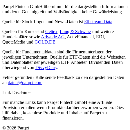
Parqet Fintech GmbH übernimmt für die dargestellten Informationen
und deren Genauigkeit und Vollständigkeit keine Gewährleistung.
Quelle für Stock Logos und News-Daten ist
Elbstream Data
Quellen für Kurse sind
Gettex
,
Lang & Schwarz
und weitere
Handelsplätze sowie
Ariva.de AG
, ActivFinancial, EDI,
QuoteMedia und
GOLD.DE
.
Quelle für Fundamentaldaten sind die Firmenunterlagen der
jeweiligen Unternehmen. Quelle für ETF-Daten sind die Webseiten
und Datenblätter der jeweiligen ETF-Anbieter. Dividenden-Daten
überwiegend von
DivvyDiary
.
Fehler gefunden? Bitte sende Feedback zu den dargestellten Daten
an
daten@parqet.com
.
Link Disclaimer
Für manche Links kann Parqet Fintech GmbH eine Affiliate-
Provision erhalten wenn Produkte darüber erworben werden. Dies
hilft dabei, kostenlose Produkte und Inhalte auf Parqet zu
finanzieren.
© 2026 Parqet