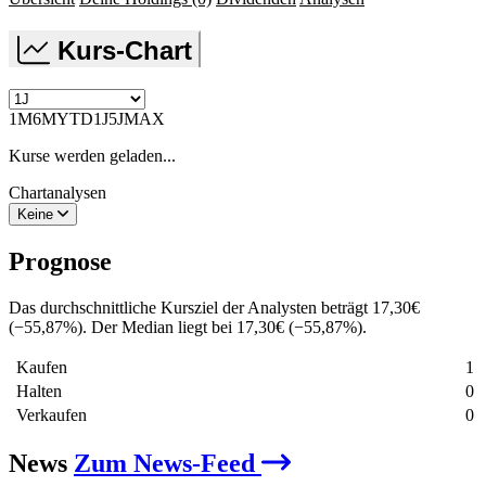
Kurs-Chart
1M
6M
YTD
1J
5J
MAX
Kurse werden geladen...
Chartanalysen
Keine
Prognose
Das durchschnittliche Kursziel der Analysten beträgt
17,30
€
(
−
55,87
%
)
. Der Median liegt bei
17,30
€
(
−
55,87
%
)
.
Kaufen
1
Halten
0
Verkaufen
0
News
Zum News-Feed