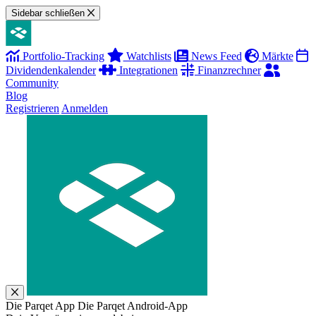
Sidebar schließen
Portfolio-Tracking
Watchlists
News Feed
Märkte
Dividendenkalender
Integrationen
Finanzrechner
Community
Blog
Registrieren
Anmelden
Die Parqet App
Die Parqet Android-App