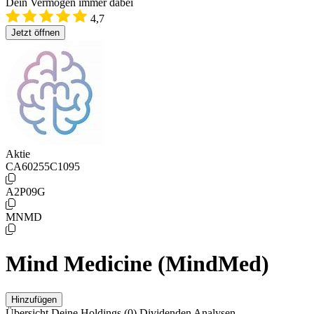
Dein Vermögen immer dabei
4,7
Jetzt öffnen
Aktie
CA60255C1095
A2P09G
MNMD
Mind Medicine (MindMed)
Hinzufügen
Übersicht
Deine Holdings
(0)
Dividenden
Analysen