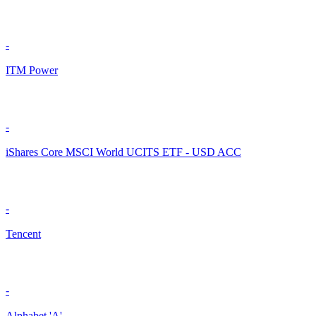
-
ITM Power
-
iShares Core MSCI World UCITS ETF - USD ACC
-
Tencent
-
Alphabet 'A'