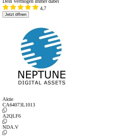
Dein Vermögen immer dabei
4,7
Jetzt öffnen
Aktie
CA64073L1013
A2QLF6
NDA.V