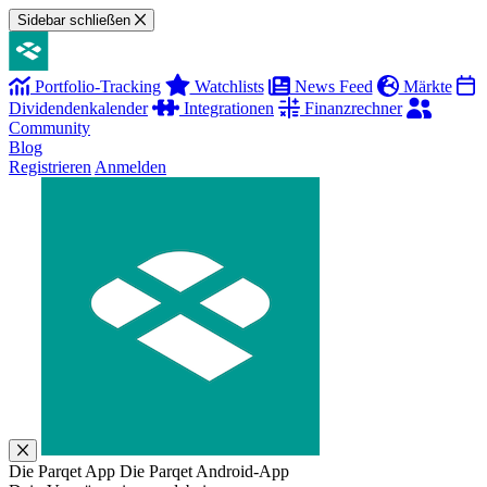
Sidebar schließen
Portfolio-Tracking
Watchlists
News Feed
Märkte
Dividendenkalender
Integrationen
Finanzrechner
Community
Blog
Registrieren
Anmelden
Die Parqet App
Die Parqet Android-App