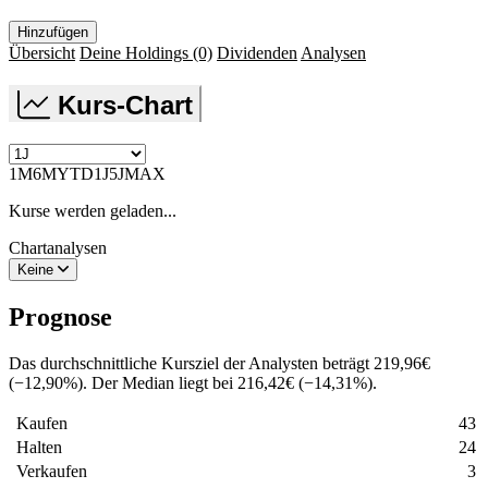
Hinzufügen
Übersicht
Deine Holdings
(0)
Dividenden
Analysen
Kurs-Chart
1M
6M
YTD
1J
5J
MAX
Kurse werden geladen...
Chartanalysen
Keine
Prognose
Das durchschnittliche Kursziel der Analysten beträgt
219,96
€
(
−
12,90
%
)
. Der Median liegt bei
216,42
€
(
−
14,31
%
)
.
Kaufen
43
Halten
24
Verkaufen
3