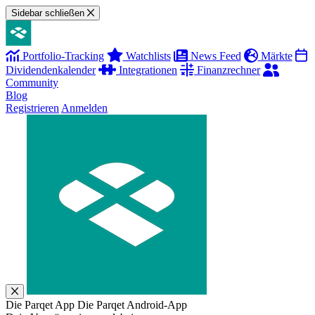
Sidebar schließen
Portfolio-Tracking
Watchlists
News Feed
Märkte
Dividendenkalender
Integrationen
Finanzrechner
Community
Blog
Registrieren
Anmelden
Die Parqet App
Die Parqet Android-App