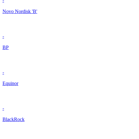
-
Novo Nordisk 'B'
-
BP
-
Equinor
-
BlackRock