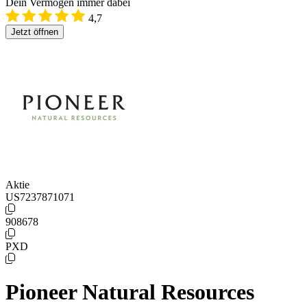
Dein Vermögen immer dabei
4,7
Jetzt öffnen
Aktie
US7237871071
908678
PXD
Pioneer Natural Resources