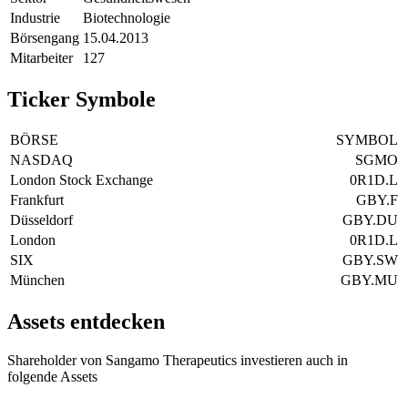
Industrie
Biotechnologie
Börsengang
15.04.2013
Mitarbeiter
127
Ticker Symbole
BÖRSE
SYMBOL
NASDAQ
SGMO
London Stock Exchange
0R1D.L
Frankfurt
GBY.F
Düsseldorf
GBY.DU
London
0R1D.L
SIX
GBY.SW
München
GBY.MU
Assets entdecken
Shareholder von Sangamo Therapeutics investieren auch in
folgende Assets