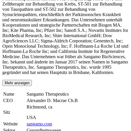
Zelltherapie zur Behandlung von Krebs, ST-501 zur Behandlung
von Tauopathien und ST-502 zur Behandlung von
Synucleinopathien, einschließlich der Parkinsonschen Krankheit
und neuromuskulärer Erkrankungen. Das Unternehmen unterhält
Kooperationen und strategische Partnerschaften mit Biogen MA,
Inc; Kite Pharma, Inc; Pfizer Inc; Sanofi S.A.; Novartis Institutes for
BioMedical Research, Inc; Shire International GmbH; Dow
AgroSciences LLC; Sigma-Aldrich Corporation; Genentech, Inc;
Open Monoclonal Technology, Inc; F. Hoffmann-La Roche Ltd und
Hoffmann-La Roche Inc; und California Institute for Regenerative
Medicine. Das Unternehmen war früher als Sangamo BioSciences,
Inc. bekannt und änderte im Januar 2017 seinen Namen in Sangamo
Therapeutics, Inc. Sangamo Therapeutics, Inc. wurde 1995
gegründet und hat seinen Hauptsitz in Brisbane, Kalifornien.
Mehr anzeigen
Name
Sangamo Therapeutics
CEO
Alexander D. Macrae Ch.B
Richmond, ca
Sitz
USA
Website
sangamo.com
Sektor
Gesundheitswesen