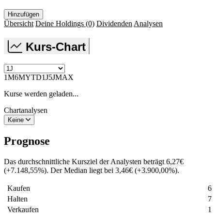
Hinzufügen
Übersicht
Deine Holdings
(0)
Dividenden
Analysen
Kurs-Chart
1M
6M
YTD
1J
5J
MAX
Kurse werden geladen...
Chartanalysen
Keine
Prognose
Das durchschnittliche Kursziel der Analysten beträgt
6,27
€
(
+
7.148,55
%
)
. Der Median liegt bei
3,46
€
(
+
3.900,00
%
)
.
Kaufen
6
Halten
7
Verkaufen
1