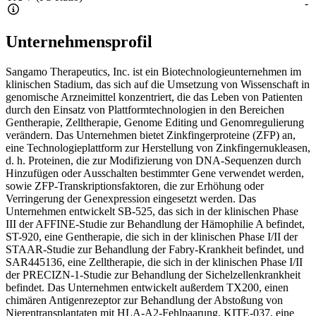
-
Unternehmensprofil
Sangamo Therapeutics, Inc. ist ein Biotechnologieunternehmen im
klinischen Stadium, das sich auf die Umsetzung von Wissenschaft in
genomische Arzneimittel konzentriert, die das Leben von Patienten
durch den Einsatz von Plattformtechnologien in den Bereichen
Gentherapie, Zelltherapie, Genome Editing und Genomregulierung
verändern. Das Unternehmen bietet Zinkfingerproteine (ZFP) an,
eine Technologieplattform zur Herstellung von Zinkfingernukleasen,
d. h. Proteinen, die zur Modifizierung von DNA-Sequenzen durch
Hinzufügen oder Ausschalten bestimmter Gene verwendet werden,
sowie ZFP-Transkriptionsfaktoren, die zur Erhöhung oder
Verringerung der Genexpression eingesetzt werden. Das
Unternehmen entwickelt SB-525, das sich in der klinischen Phase
III der AFFINE-Studie zur Behandlung der Hämophilie A befindet,
ST-920, eine Gentherapie, die sich in der klinischen Phase I/II der
STAAR-Studie zur Behandlung der Fabry-Krankheit befindet, und
SAR445136, eine Zelltherapie, die sich in der klinischen Phase I/II
der PRECIZN-1-Studie zur Behandlung der Sichelzellenkrankheit
befindet. Das Unternehmen entwickelt außerdem TX200, einen
chimären Antigenrezeptor zur Behandlung der Abstoßung von
Nierentransplantaten mit HLA-A2-Fehlpaarung, KITE-037, eine