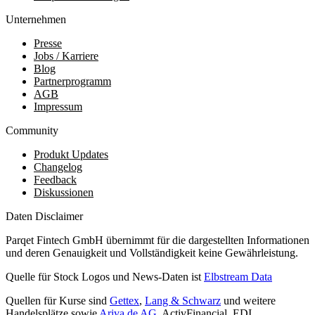
Unternehmen
Presse
Jobs / Karriere
Blog
Partnerprogramm
AGB
Impressum
Community
Produkt Updates
Changelog
Feedback
Diskussionen
Daten Disclaimer
Parqet Fintech GmbH übernimmt für die dargestellten Informationen
und deren Genauigkeit und Vollständigkeit keine Gewährleistung.
Quelle für Stock Logos und News-Daten ist
Elbstream Data
Quellen für Kurse sind
Gettex
,
Lang & Schwarz
und weitere
Handelsplätze sowie
Ariva.de AG
, ActivFinancial, EDI,