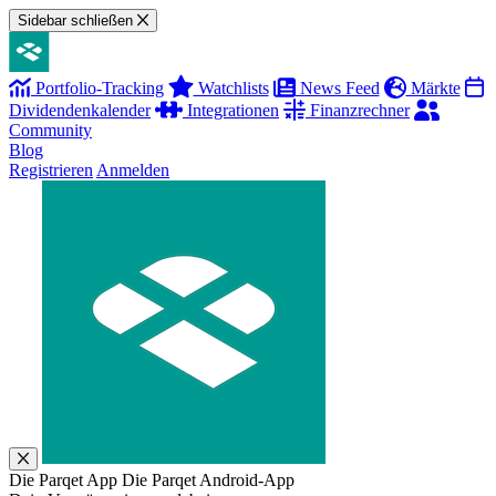
Sidebar schließen
Portfolio-Tracking
Watchlists
News Feed
Märkte
Dividendenkalender
Integrationen
Finanzrechner
Community
Blog
Registrieren
Anmelden
Die Parqet App
Die Parqet Android-App