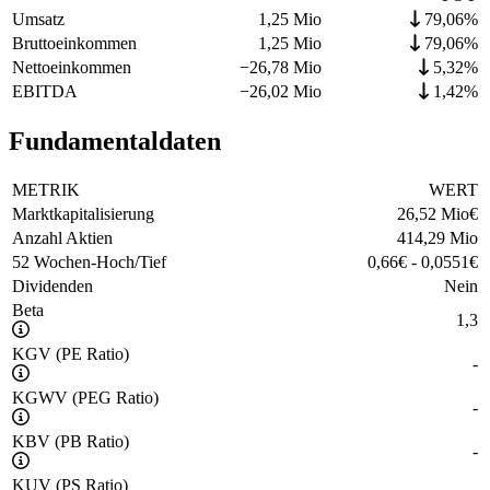
Umsatz
1,25 Mio
79,06%
Bruttoeinkommen
1,25 Mio
79,06%
Nettoeinkommen
−
26,78 Mio
5,32%
EBITDA
−
26,02 Mio
1,42%
Fundamentaldaten
METRIK
WERT
Marktkapitalisierung
26,52 Mio
€
Anzahl Aktien
414,29 Mio
52 Wochen-Hoch/Tief
0,66
€
-
0,0551
€
Dividenden
Nein
Beta
1,3
KGV (PE Ratio)
-
KGWV (PEG Ratio)
-
KBV (PB Ratio)
-
KUV (PS Ratio)