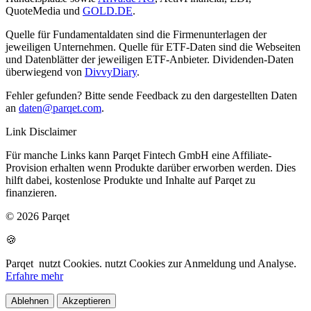
QuoteMedia und
GOLD.DE
.
Quelle für Fundamentaldaten sind die Firmenunterlagen der
jeweiligen Unternehmen. Quelle für ETF-Daten sind die Webseiten
und Datenblätter der jeweiligen ETF-Anbieter. Dividenden-Daten
überwiegend von
DivvyDiary
.
Fehler gefunden? Bitte sende Feedback zu den dargestellten Daten
an
daten@parqet.com
.
Link Disclaimer
Für manche Links kann Parqet Fintech GmbH eine Affiliate-
Provision erhalten wenn Produkte darüber erworben werden. Dies
hilft dabei, kostenlose Produkte und Inhalte auf Parqet zu
finanzieren.
© 2026 Parqet
🍪
Parqet
nutzt Cookies.
nutzt Cookies zur Anmeldung und Analyse.
Erfahre mehr
Ablehnen
Akzeptieren