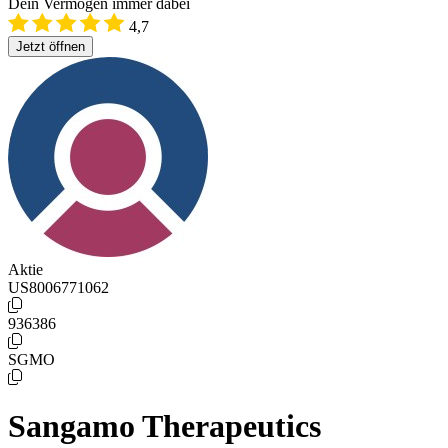
Dein Vermögen immer dabei
4,7
Jetzt öffnen
Aktie
US8006771062
936386
SGMO
Sangamo Therapeutics