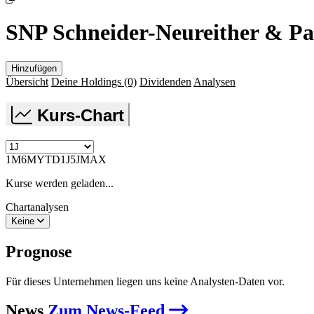
SNP Schneider-Neureither & Pa
Hinzufügen
Übersicht
Deine Holdings
(0)
Dividenden
Analysen
Kurs-Chart
1M
6M
YTD
1J
5J
MAX
Kurse werden geladen...
Chartanalysen
Keine
Prognose
Für dieses Unternehmen liegen uns keine Analysten-Daten vor.
News
Zum News-Feed