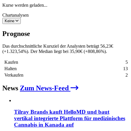
Kurse werden geladen...
Chartanalysen
Keine
Prognose
Das durchschnittliche Kursziel der Analysten beträgt
56,23
€
(
+
1.323,54
%
)
. Der Median liegt bei
35,90
€
(
+
808,86
%
)
.
Kaufen
5
Halten
13
Verkaufen
2
News
Zum News-Feed
Tilray Brands kauft HelloMD und baut
vertikal integrierte Plattform für medizinisches
Cannabis in Kanada auf