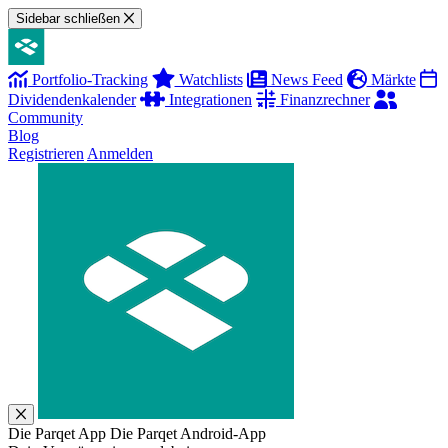
Sidebar schließen
Portfolio-Tracking
Watchlists
News Feed
Märkte
Dividendenkalender
Integrationen
Finanzrechner
Community
Blog
Registrieren
Anmelden
Die Parqet App
Die Parqet Android-App