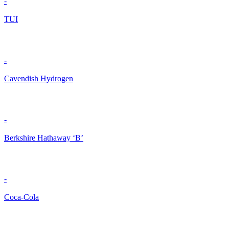
-
TUI
-
Cavendish Hydrogen
-
Berkshire Hathaway ‘B’
-
Coca-Cola