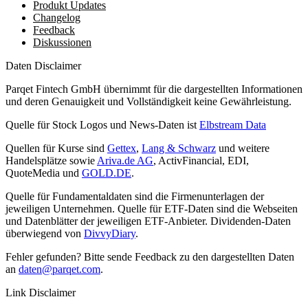
Produkt Updates
Changelog
Feedback
Diskussionen
Daten Disclaimer
Parqet Fintech GmbH übernimmt für die dargestellten Informationen
und deren Genauigkeit und Vollständigkeit keine Gewährleistung.
Quelle für Stock Logos und News-Daten ist
Elbstream Data
Quellen für Kurse sind
Gettex
,
Lang & Schwarz
und weitere
Handelsplätze sowie
Ariva.de AG
, ActivFinancial, EDI,
QuoteMedia und
GOLD.DE
.
Quelle für Fundamentaldaten sind die Firmenunterlagen der
jeweiligen Unternehmen. Quelle für ETF-Daten sind die Webseiten
und Datenblätter der jeweiligen ETF-Anbieter. Dividenden-Daten
überwiegend von
DivvyDiary
.
Fehler gefunden? Bitte sende Feedback zu den dargestellten Daten
an
daten@parqet.com
.
Link Disclaimer