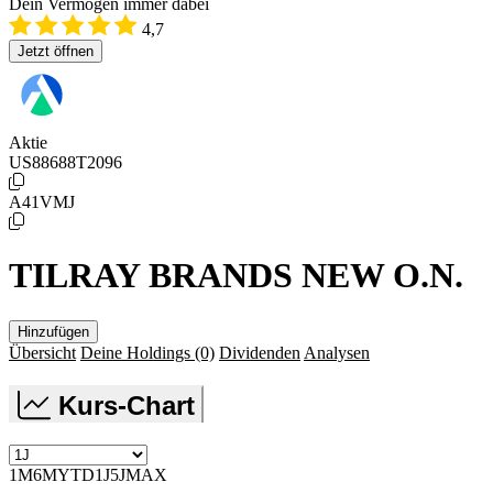
Dein Vermögen immer dabei
4,7
Jetzt öffnen
Aktie
US88688T2096
A41VMJ
TILRAY BRANDS NEW O.N.
Hinzufügen
Übersicht
Deine Holdings
(0)
Dividenden
Analysen
Kurs-Chart
1M
6M
YTD
1J
5J
MAX