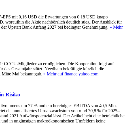
AAP‑EPS mit 0,16 USD die Erwartungen von 0,18 USD knapp
woraufhin die Aktie nachbörslich deutlich stieg. Der Ausblick für
t der Upstart Bank Anfang 2027 bei bedingter Genehmigung.
» Mehr
 für CCCU-Mitglieder zu ermöglichen. Die Kooperation folgt auf
das Gesamtjahr stützt. Needham bekräftigte kürzlich die
n Mitte Mai bekanntgab.
» Mehr auf finance.yahoo.com
in Risiko
editvolumens um 77 % und ein bereinigtes EBITDA von 40,5 Mio.
et ein annualisiertes Umsatzwachstum von rund 30,8 % für 2025–
d 2021 Aufwärtspotenzial lässt. Der Artikel hebt eine beträchtliche
h ist und in ungünstigen makroökonomischen Umfeldern keine