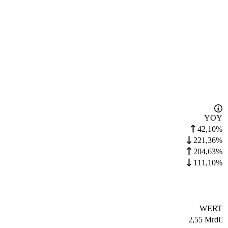
YOY
42,10%
221,36%
204,63%
111,10%
WERT
2,55 Mrd
€