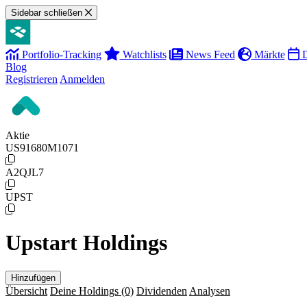
Sidebar schließen
Portfolio-Tracking
Watchlists
News Feed
Märkte
D
Blog
Registrieren
Anmelden
Aktie
US91680M1071
A2QJL7
UPST
Upstart Holdings
Hinzufügen
Übersicht
Deine Holdings
(0)
Dividenden
Analysen