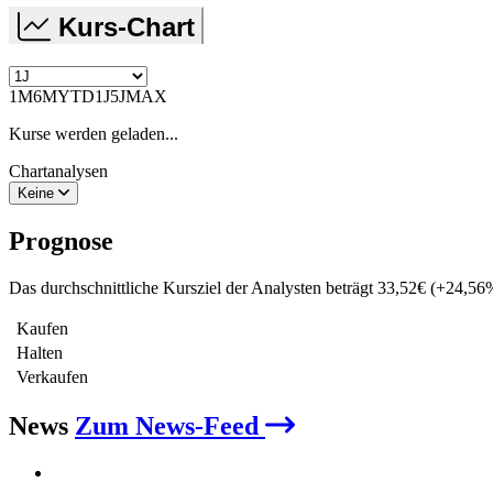
Kurs-Chart
1M
6M
YTD
1J
5J
MAX
Kurse werden geladen...
Chartanalysen
Keine
Prognose
Das durchschnittliche Kursziel der Analysten beträgt
33,52
€
(
+
24,56
Kaufen
Halten
Verkaufen
News
Zum News-Feed