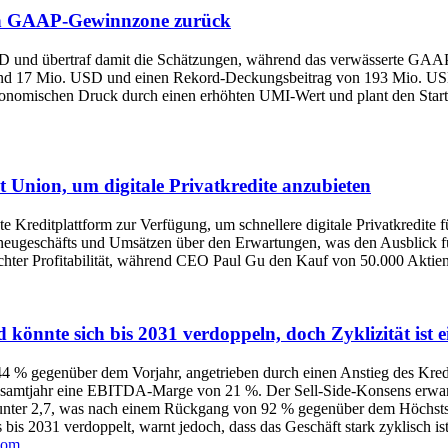
 in GAAP‑Gewinnzone zurück
SD und übertraf damit die Schätzungen, während das verwässerte G
und 17 Mio. USD und einen Rekord‑Deckungsbeitrag von 193 Mio. USD, 
onomischen Druck durch einen erhöhten UMI‑Wert und plant den Star
 Union, um digitale Privatkredite anzubieten
te Kreditplattform zur Verfügung, um schnellere digitale Privatkredite
eugeschäfts und Umsätzen über den Erwartungen, was den Ausblick für 
chter Profitabilität, während CEO Paul Gu den Kauf von 50.000 Aktie
könnte sich bis 2031 verdoppeln, doch Zyklizität ist e
44 % gegenüber dem Vorjahr, angetrieben durch einen Anstieg des Kr
samtjahr eine EBITDA-Marge von 21 %. Der Sell-Side-Konsens erwart
 unter 2,7, was nach einem Rückgang von 92 % gegenüber dem Höchststan
s bis 2031 verdoppelt, warnt jedoch, dass das Geschäft stark zyklisc
com