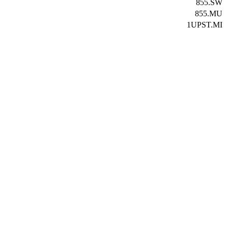
855.SW
855.MU
1UPST.MI