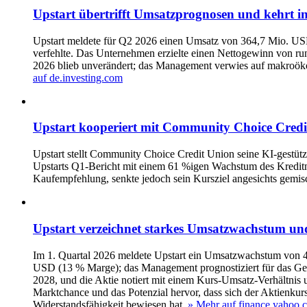
Upstart übertrifft Umsatzprognosen und kehrt
Upstart meldete für Q2 2026 einen Umsatz von 364,7 Mio. U
verfehlte. Das Unternehmen erzielte einen Nettogewinn von r
2026 blieb unverändert; das Management verwies auf makroök
auf de.investing.com
Upstart kooperiert mit Community Choice Credit
Upstart stellt Community Choice Credit Union seine KI-gestütz
Upstarts Q1-Bericht mit einem 61 %igen Wachstum des Kreditn
Kaufempfehlung, senkte jedoch sein Kursziel angesichts gemis
Upstart verzeichnet starkes Umsatzwachstum und 
Im 1. Quartal 2026 meldete Upstart ein Umsatzwachstum von 
USD (13 % Marge); das Management prognostiziert für das Ge
2028, und die Aktie notiert mit einem Kurs-Umsatz-Verhältnis
Marktchance und das Potenzial hervor, dass sich der Aktienkur
Widerstandsfähigkeit bewiesen hat.
» Mehr auf finance.yahoo.