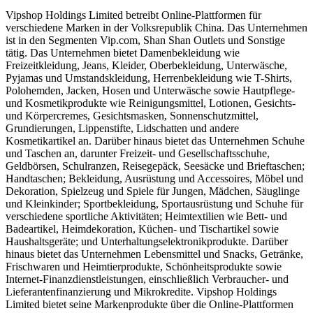
Vipshop Holdings Limited betreibt Online-Plattformen für
verschiedene Marken in der Volksrepublik China. Das Unternehmen
ist in den Segmenten Vip.com, Shan Shan Outlets und Sonstige
tätig. Das Unternehmen bietet Damenbekleidung wie
Freizeitkleidung, Jeans, Kleider, Oberbekleidung, Unterwäsche,
Pyjamas und Umstandskleidung, Herrenbekleidung wie T-Shirts,
Polohemden, Jacken, Hosen und Unterwäsche sowie Hautpflege-
und Kosmetikprodukte wie Reinigungsmittel, Lotionen, Gesichts-
und Körpercremes, Gesichtsmasken, Sonnenschutzmittel,
Grundierungen, Lippenstifte, Lidschatten und andere
Kosmetikartikel an. Darüber hinaus bietet das Unternehmen Schuhe
und Taschen an, darunter Freizeit- und Gesellschaftsschuhe,
Geldbörsen, Schulranzen, Reisegepäck, Seesäcke und Brieftaschen;
Handtaschen; Bekleidung, Ausrüstung und Accessoires, Möbel und
Dekoration, Spielzeug und Spiele für Jungen, Mädchen, Säuglinge
und Kleinkinder; Sportbekleidung, Sportausrüstung und Schuhe für
verschiedene sportliche Aktivitäten; Heimtextilien wie Bett- und
Badeartikel, Heimdekoration, Küchen- und Tischartikel sowie
Haushaltsgeräte; und Unterhaltungselektronikprodukte. Darüber
hinaus bietet das Unternehmen Lebensmittel und Snacks, Getränke,
Frischwaren und Heimtierprodukte, Schönheitsprodukte sowie
Internet-Finanzdienstleistungen, einschließlich Verbraucher- und
Lieferantenfinanzierung und Mikrokredite. Vipshop Holdings
Limited bietet seine Markenprodukte über die Online-Plattformen