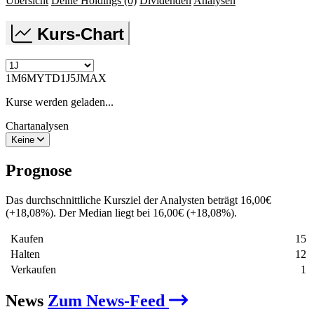
Übersicht
Deine Holdings
(0)
Dividenden
Analysen
Kurs-Chart
1M
6M
YTD
1J
5J
MAX
Kurse werden geladen...
Chartanalysen
Keine
Prognose
Das durchschnittliche Kursziel der Analysten beträgt
16,00
€
(
+
18,08
%
)
. Der Median liegt bei
16,00
€
(
+
18,08
%
)
.
Kaufen
15
Halten
12
Verkaufen
1
News
Zum News-Feed