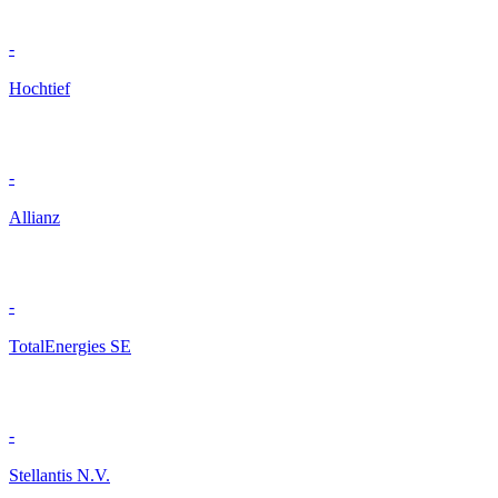
-
Hochtief
-
Allianz
-
TotalEnergies SE
-
Stellantis N.V.