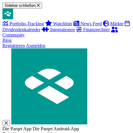
Sidebar schließen
Portfolio-Tracking
Watchlists
News Feed
Märkte
Dividendenkalender
Integrationen
Finanzrechner
Community
Blog
Registrieren
Anmelden
Die Parqet App
Die Parqet Android-App