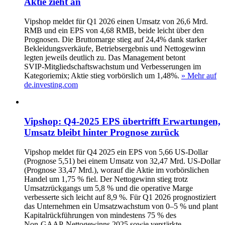
Aktie zieht an
Vipshop meldet für Q1 2026 einen Umsatz von 26,6 Mrd.
RMB und ein EPS von 4,68 RMB, beide leicht über den
Prognosen. Die Bruttomarge stieg auf 24,4% dank starker
Bekleidungsverkäufe, Betriebsergebnis und Nettogewinn
legten jeweils deutlich zu. Das Management betont
SVIP‑Mitgliedschaftswachstum und Verbesserungen im
Kategoriemix; Aktie stieg vorbörslich um 1,48%.
» Mehr auf
de.investing.com
Vipshop: Q4‑2025 EPS übertrifft Erwartungen,
Umsatz bleibt hinter Prognose zurück
Vipshop meldet für Q4 2025 ein EPS von 5,66 US-Dollar
(Prognose 5,51) bei einem Umsatz von 32,47 Mrd. US-Dollar
(Prognose 33,47 Mrd.), worauf die Aktie im vorbörslichen
Handel um 1,75 % fiel. Der Nettogewinn stieg trotz
Umsatzrückgangs um 5,8 % und die operative Marge
verbesserte sich leicht auf 8,9 %. Für Q1 2026 prognostiziert
das Unternehmen ein Umsatzwachstum von 0–5 % und plant
Kapitalrückführungen von mindestens 75 % des
Non‑GAAP‑Nettogewinns 2025 sowie verstärkte