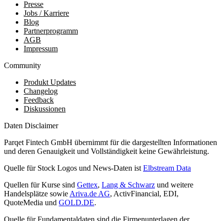
Presse
Jobs / Karriere
Blog
Partnerprogramm
AGB
Impressum
Community
Produkt Updates
Changelog
Feedback
Diskussionen
Daten Disclaimer
Parqet Fintech GmbH übernimmt für die dargestellten Informationen
und deren Genauigkeit und Vollständigkeit keine Gewährleistung.
Quelle für Stock Logos und News-Daten ist
Elbstream Data
Quellen für Kurse sind
Gettex
,
Lang & Schwarz
und weitere
Handelsplätze sowie
Ariva.de AG
, ActivFinancial, EDI,
QuoteMedia und
GOLD.DE
.
Quelle für Fundamentaldaten sind die Firmenunterlagen der