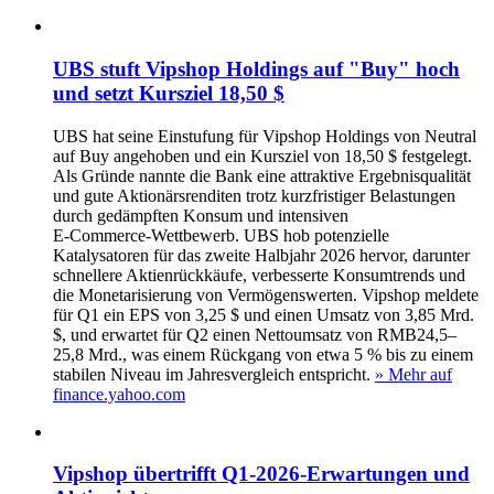
UBS stuft Vipshop Holdings auf "Buy" hoch
und setzt Kursziel 18,50 $
UBS hat seine Einstufung für Vipshop Holdings von Neutral
auf Buy angehoben und ein Kursziel von 18,50 $ festgelegt.
Als Gründe nannte die Bank eine attraktive Ergebnisqualität
und gute Aktionärsrenditen trotz kurzfristiger Belastungen
durch gedämpften Konsum und intensiven
E‑Commerce‑Wettbewerb. UBS hob potenzielle
Katalysatoren für das zweite Halbjahr 2026 hervor, darunter
schnellere Aktienrückkäufe, verbesserte Konsumtrends und
die Monetarisierung von Vermögenswerten. Vipshop meldete
für Q1 ein EPS von 3,25 $ und einen Umsatz von 3,85 Mrd.
$, und erwartet für Q2 einen Nettoumsatz von RMB24,5–
25,8 Mrd., was einem Rückgang von etwa 5 % bis zu einem
stabilen Niveau im Jahresvergleich entspricht.
» Mehr auf
finance.yahoo.com
Vipshop übertrifft Q1‑2026‑Erwartungen und