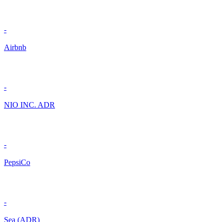
-
Airbnb
-
NIO INC. ADR
-
PepsiCo
-
Sea (ADR)