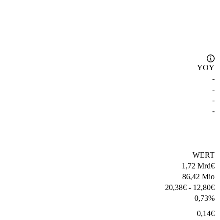
YOY
-
-
-
-
WERT
1,72 Mrd
€
86,42 Mio
20,38
€
-
12,80
€
0,73
%
0,14
€