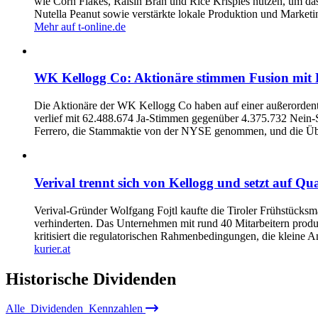
wie Corn Flakes, Raisin Bran und Rice Krispies nutzen, um da
Nutella Peanut sowie verstärkte lokale Produktion und Marke
Mehr auf t-online.de
WK Kellogg Co: Aktionäre stimmen Fusion mit 
Die Aktionäre der WK Kellogg Co haben auf einer außerorden
verlief mit 62.488.674 Ja-Stimmen gegenüber 4.375.732 Nein-
Ferrero, die Stammaktie von der NYSE genommen, und die Übe
Verival trennt sich von Kellogg und setzt auf Q
Verival-Gründer Wolfgang Fojtl kaufte die Tiroler Frühstücks
verhinderten. Das Unternehmen mit rund 40 Mitarbeitern produzi
kritisiert die regulatorischen Rahmenbedingungen, die kleine 
kurier.at
Historische
Dividenden
Alle
Dividenden
Kennzahlen