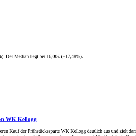
%
)
. Der Median liegt bei
16,00
€
(
−
17,48
%
)
.
von WK Kellogg
eren Kauf der Frühstückssparte WK Kellogg deutlich aus und zielt da