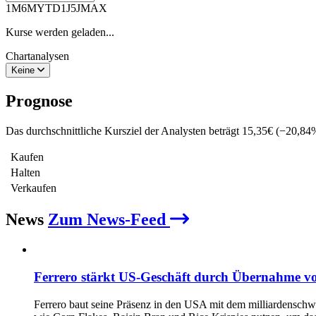
1M
6M
YTD
1J
5J
MAX
Kurse werden geladen...
Chartanalysen
Keine
Prognose
Das durchschnittliche Kursziel der Analysten beträgt
15,35
€
(
−
20,84
Kaufen
Halten
Verkaufen
News
Zum News-Feed
Ferrero stärkt US-Geschäft durch Übernahme 
Ferrero baut seine Präsenz in den USA mit dem milliardenschw