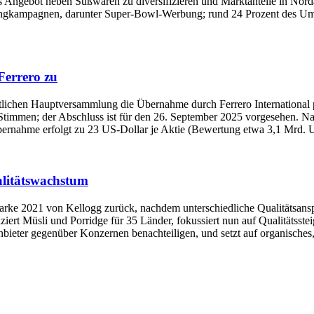
s Angebot neben Süßwaren zu diversifizieren und Marktanteile in Nord
tingkampagnen, darunter Super-Bowl-Werbung; rund 24 Prozent des Um
Ferrero zu
tlichen Hauptversammlung die Übernahme durch Ferrero International
Stimmen; der Abschluss ist für den 26. September 2025 vorgesehen. 
rnahme erfolgt zu 23 US-Dollar je Aktie (Bewertung etwa 3,1 Mrd. U
ualitätswachstum
marke 2021 von Kellogg zurück, nachdem unterschiedliche Qualitätsan
ert Müsli und Porridge für 35 Länder, fokussiert nun auf Qualitätsste
Anbieter gegenüber Konzernen benachteiligen, und setzt auf organisches