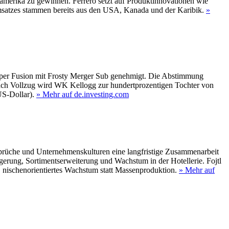
amerika zu gewinnen. Ferrero setzt auf Produktinnovationen wie
satzes stammen bereits aus den USA, Kanada und der Karibik.
»
 per Fusion mit Frosty Merger Sub genehmigt. Die Abstimmung
Nach Vollzug wird WK Kellogg zur hundertprozentigen Tochter von
S-Dollar).
» Mehr auf de.investing.com
sprüche und Unternehmenskulturen eine langfristige Zusammenarbeit
igerung, Sortimentserweiterung und Wachstum in der Hotellerie. Fojtl
, nischenorientiertes Wachstum statt Massenproduktion.
» Mehr auf