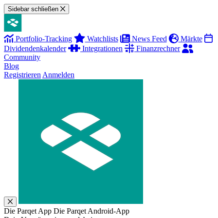
Sidebar schließen
Portfolio-Tracking
Watchlists
News Feed
Märkte
Dividendenkalender
Integrationen
Finanzrechner
Community
Blog
Registrieren
Anmelden
Die Parqet App
Die Parqet Android-App