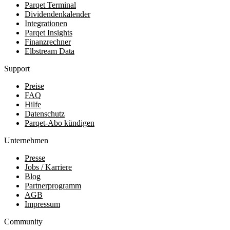
Parqet Terminal
Dividendenkalender
Integrationen
Parqet Insights
Finanzrechner
Elbstream Data
Support
Preise
FAQ
Hilfe
Datenschutz
Parqet-Abo kündigen
Unternehmen
Presse
Jobs / Karriere
Blog
Partnerprogramm
AGB
Impressum
Community