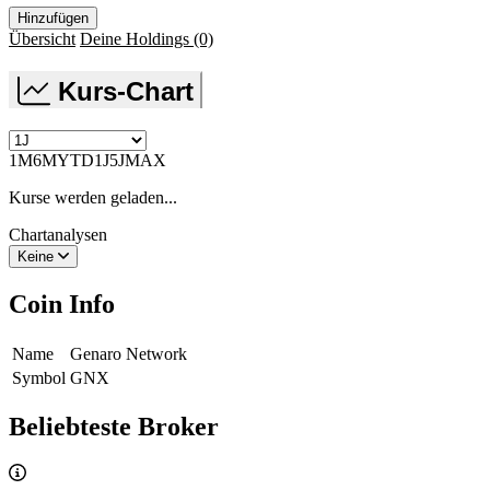
Hinzufügen
Übersicht
Deine Holdings
(0)
Kurs-Chart
1M
6M
YTD
1J
5J
MAX
Kurse werden geladen...
Chartanalysen
Keine
Coin Info
Name
Genaro Network
Symbol
GNX
Beliebteste Broker