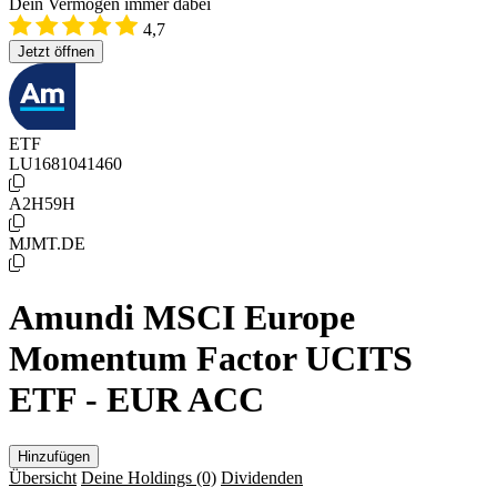
Dein Vermögen immer dabei
4,7
Jetzt öffnen
ETF
LU1681041460
A2H59H
MJMT.DE
Amundi MSCI Europe
Momentum Factor UCITS
ETF - EUR ACC
Hinzufügen
Übersicht
Deine Holdings
(0)
Dividenden