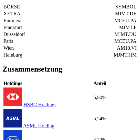
BÖRSE
SYMBOL
XETRA
MJMT.DE
Euronext
MCEU.PA
Frankfurt
MJMT.F
Düsseldorf
MJMT.DU
Paris
MCEU.PA
Wien
AM10.VI
Hamburg
MJMT.HM
Zusammensetzung
Holdings
Anteil
5,80%
HSBC Holdings
5,54%
ASML Holding
4,33%