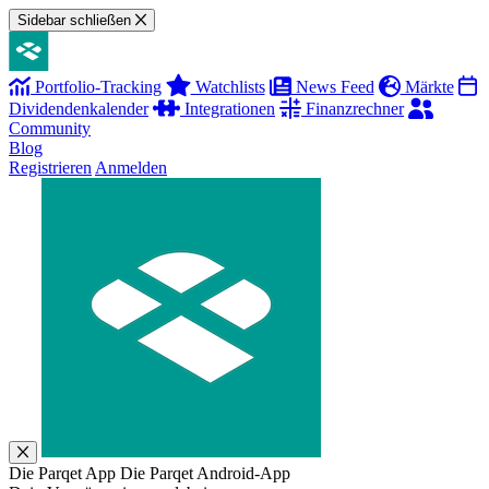
Sidebar schließen
Portfolio-Tracking
Watchlists
News Feed
Märkte
Dividendenkalender
Integrationen
Finanzrechner
Community
Blog
Registrieren
Anmelden
Die Parqet App
Die Parqet Android-App