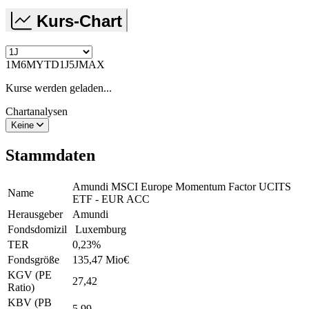
Kurs-Chart
1M
6M
YTD
1J
5J
MAX
Kurse werden geladen...
Chartanalysen
Keine
Stammdaten
Amundi MSCI Europe Momentum Factor UCITS
Name
ETF - EUR ACC
Herausgeber
Amundi
Fondsdomizil
Luxemburg
TER
0,23
%
Fondsgröße
135,47 Mio
€
KGV (PE
27,42
Ratio)
KBV (PB
5,99