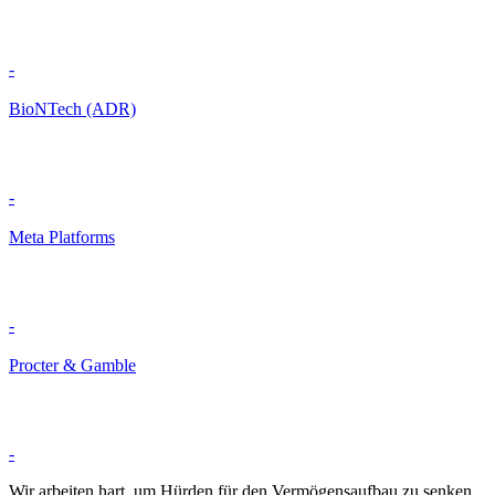
-
BioNTech (ADR)
-
Meta Platforms
-
Procter & Gamble
-
Wir arbeiten hart, um Hürden für den Vermögensaufbau zu senken.