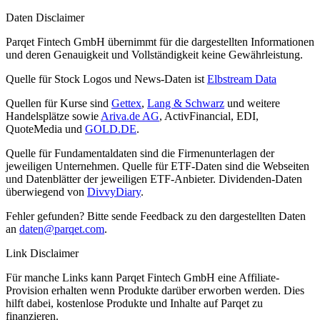
Daten Disclaimer
Parqet Fintech GmbH übernimmt für die dargestellten Informationen
und deren Genauigkeit und Vollständigkeit keine Gewährleistung.
Quelle für Stock Logos und News-Daten ist
Elbstream Data
Quellen für Kurse sind
Gettex
,
Lang & Schwarz
und weitere
Handelsplätze sowie
Ariva.de AG
, ActivFinancial, EDI,
QuoteMedia und
GOLD.DE
.
Quelle für Fundamentaldaten sind die Firmenunterlagen der
jeweiligen Unternehmen. Quelle für ETF-Daten sind die Webseiten
und Datenblätter der jeweiligen ETF-Anbieter. Dividenden-Daten
überwiegend von
DivvyDiary
.
Fehler gefunden? Bitte sende Feedback zu den dargestellten Daten
an
daten@parqet.com
.
Link Disclaimer
Für manche Links kann Parqet Fintech GmbH eine Affiliate-
Provision erhalten wenn Produkte darüber erworben werden. Dies
hilft dabei, kostenlose Produkte und Inhalte auf Parqet zu
finanzieren.