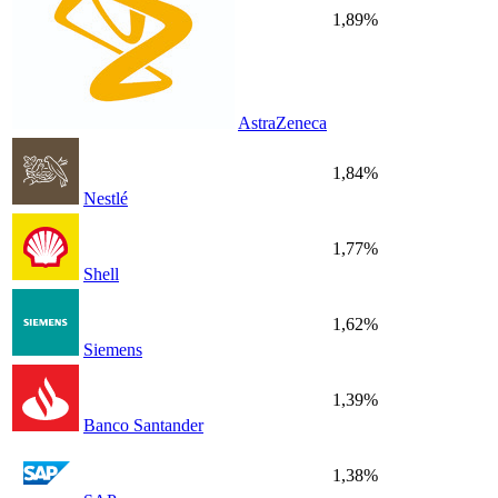
1,89%
AstraZeneca
1,84%
Nestlé
1,77%
Shell
1,62%
Siemens
1,39%
Banco Santander
1,38%