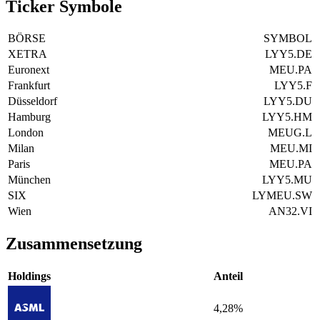
Ticker Symbole
BÖRSE
SYMBOL
XETRA
LYY5.DE
Euronext
MEU.PA
Frankfurt
LYY5.F
Düsseldorf
LYY5.DU
Hamburg
LYY5.HM
London
MEUG.L
Milan
MEU.MI
Paris
MEU.PA
München
LYY5.MU
SIX
LYMEU.SW
Wien
AN32.VI
Zusammensetzung
Holdings
Anteil
4,28%