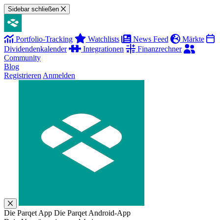
Sidebar schließen
Portfolio-Tracking
Watchlists
News Feed
Märkte
Dividendenkalender
Integrationen
Finanzrechner
Community
Blog
Registrieren
Anmelden
Die Parqet App
Die Parqet Android-App