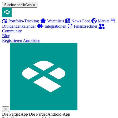
Sidebar schließen
Portfolio-Tracking
Watchlists
News Feed
Märkte
Dividendenkalender
Integrationen
Finanzrechner
Community
Blog
Registrieren
Anmelden
Die Parqet App
Die Parqet Android-App