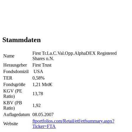
Stammdaten
First Tr.La.C.Val.Opp.AlphaDEX Registered
Name
Shares o.N.
Herausgeber
First Trust
Fondsdomizil
USA
TER
0,58
%
Fondsgröße
1,21 Mrd
€
KGV (PE
13,78
Ratio)
KBV (PB
1,92
Ratio)
Auflagedatum
08.05.2007
ftportfolios.com/Retail/etf/etfsummary.aspx?
Website
Ticker=FTA