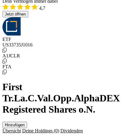
Dein Vermögen immer dabei
4,7
Jetzt öffnen
ETF
US33735J1016
A1JCLR
FTA
First
Tr.La.C.Val.Opp.AlphaDEX
Registered Shares o.N.
Hinzufügen
Übersicht
Deine Holdings
(0)
Dividenden