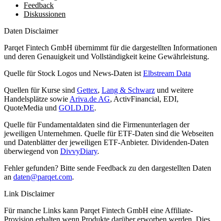
Feedback
Diskussionen
Daten Disclaimer
Parqet Fintech GmbH übernimmt für die dargestellten Informationen
und deren Genauigkeit und Vollständigkeit keine Gewährleistung.
Quelle für Stock Logos und News-Daten ist
Elbstream Data
Quellen für Kurse sind
Gettex
,
Lang & Schwarz
und weitere
Handelsplätze sowie
Ariva.de AG
, ActivFinancial, EDI,
QuoteMedia und
GOLD.DE
.
Quelle für Fundamentaldaten sind die Firmenunterlagen der
jeweiligen Unternehmen. Quelle für ETF-Daten sind die Webseiten
und Datenblätter der jeweiligen ETF-Anbieter. Dividenden-Daten
überwiegend von
DivvyDiary
.
Fehler gefunden? Bitte sende Feedback zu den dargestellten Daten
an
daten@parqet.com
.
Link Disclaimer
Für manche Links kann Parqet Fintech GmbH eine Affiliate-
Provision erhalten wenn Produkte darüber erworben werden. Dies