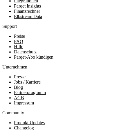
Integrationen
Parqet Insights
Finanzrechner
Elbstream Data
Support
Preise
FAQ
Hilfe
Datenschutz
Parqet-Abo kündigen
Unternehmen
Presse
Jobs / Karriere
Blog
Partnerprogramm
AGB
Impressum
Community
Produkt Updates
Changelog