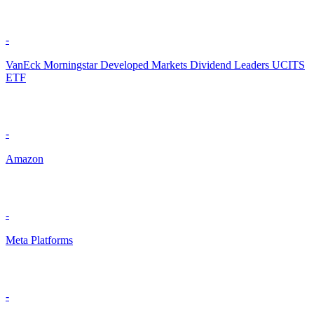
-
VanEck Morningstar Developed Markets Dividend Leaders UCITS
ETF
-
Amazon
-
Meta Platforms
-