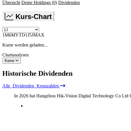
Übersicht
Deine Holdings
(0)
Dividenden
Kurs-Chart
1M
6M
YTD
1J
5J
MAX
Kurse werden geladen...
Chartanalysen
Keine
Historische
Dividenden
Alle
Dividenden
Kennzahlen
In 2026 hat Hangzhou Hik-Vision Digital Technology Co Ltd C