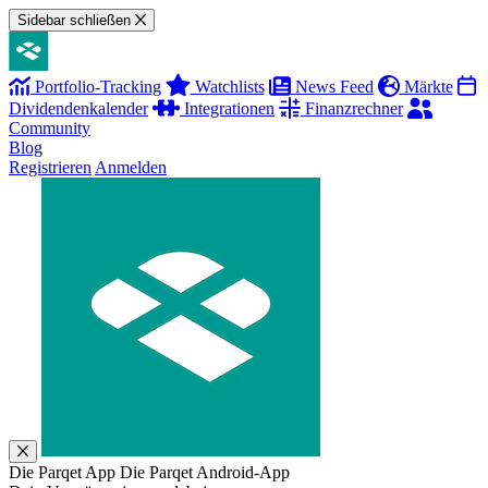
Sidebar schließen
Portfolio-Tracking
Watchlists
News Feed
Märkte
Dividendenkalender
Integrationen
Finanzrechner
Community
Blog
Registrieren
Anmelden
Die Parqet App
Die Parqet Android-App