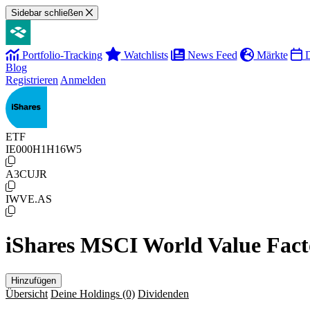
Sidebar schließen
Portfolio-Tracking
Watchlists
News Feed
Märkte
D
Blog
Registrieren
Anmelden
ETF
IE000H1H16W5
A3CUJR
IWVE.AS
iShares MSCI World Value Fa
Hinzufügen
Übersicht
Deine Holdings
(0)
Dividenden