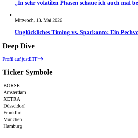
„In sehr volatilen Phasen schaue ich auch mal b
Mittwoch, 13. Mai 2026
Unglückliches Timing vs. Sparkonto: Ein Pechvo
Deep Dive
Profil auf justETF
Ticker Symbole
BÖRSE
Amsterdam
XETRA
Düsseldorf
Frankfurt
München
Hamburg