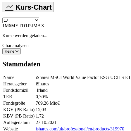
Kurs-Chart
1M
6M
YTD
1J
5J
MAX
Kurse werden geladen...
Chartanalysen
Keine
Stammdaten
Name
iShares MSCI World Value Factor ESG UCITS E
Herausgeber
iShares
Fondsdomizil
Irland
TER
0,30
%
Fondsgröße
769,26 Mio
€
KGV (PE Ratio)
15,03
KBV (PB Ratio)
1,72
Auflagedatum
27.10.2021
Website
ishares.com/uk/professional/en/products/319970