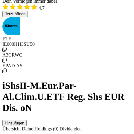
Dein Vermögen immer dabei
4,7
Jetzt öffnen
ETF
IE000HH3SU50
A3CRWC
EPAD.AS
iShsII-M.Eur.Par-
Al.Clim.U.ETF Reg. Shs EUR
Dis. oN
Hinzufügen
Übersicht
Deine Holdings
(0)
Dividenden