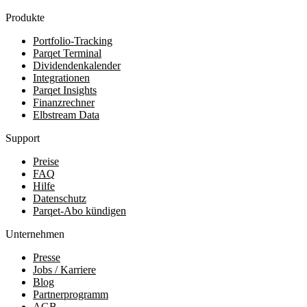
Produkte
Portfolio-Tracking
Parqet Terminal
Dividendenkalender
Integrationen
Parqet Insights
Finanzrechner
Elbstream Data
Support
Preise
FAQ
Hilfe
Datenschutz
Parqet-Abo kündigen
Unternehmen
Presse
Jobs / Karriere
Blog
Partnerprogramm
AGB