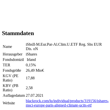
Stammdaten
iShsII-M.Eur.Par-Al.Clim.U.ETF Reg. Shs EUR
Name
Dis. oN
Herausgeber
iShares
Fondsdomizil
Irland
TER
0,15
%
Fondsgröße
26,49 Mio
€
KGV (PE
17,88
Ratio)
KBV (PB
2,58
Ratio)
Auflagedatum
27.07.2021
blackrock.com/lu/individual/products/319156/ishares-
Website
msci-europe-paris-aligned-climate-ucits-etf