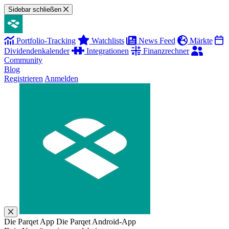
Sidebar schließen
Portfolio-Tracking
Watchlists
News Feed
Märkte
Dividendenkalender
Integrationen
Finanzrechner
Community
Blog
Registrieren
Anmelden
Die Parqet App
Die Parqet Android-App