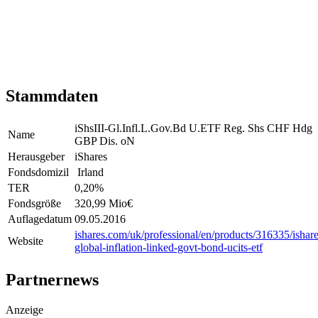
Stammdaten
iShsIII-Gl.Infl.L.Gov.Bd U.ETF Reg. Shs CHF Hdg
Name
GBP Dis. oN
Herausgeber
iShares
Fondsdomizil
Irland
TER
0,20
%
Fondsgröße
320,99 Mio
€
Auflagedatum
09.05.2016
ishares.com/uk/professional/en/products/316335/ishare
Website
global-inflation-linked-govt-bond-ucits-etf
Partnernews
Anzeige