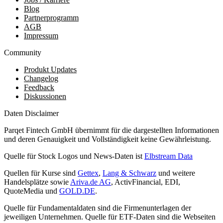
Blog
Partnerprogramm
AGB
Impressum
Community
Produkt Updates
Changelog
Feedback
Diskussionen
Daten Disclaimer
Parqet Fintech GmbH übernimmt für die dargestellten Informationen
und deren Genauigkeit und Vollständigkeit keine Gewährleistung.
Quelle für Stock Logos und News-Daten ist
Elbstream Data
Quellen für Kurse sind
Gettex
,
Lang & Schwarz
und weitere
Handelsplätze sowie
Ariva.de AG
, ActivFinancial, EDI,
QuoteMedia und
GOLD.DE
.
Quelle für Fundamentaldaten sind die Firmenunterlagen der
jeweiligen Unternehmen. Quelle für ETF-Daten sind die Webseiten