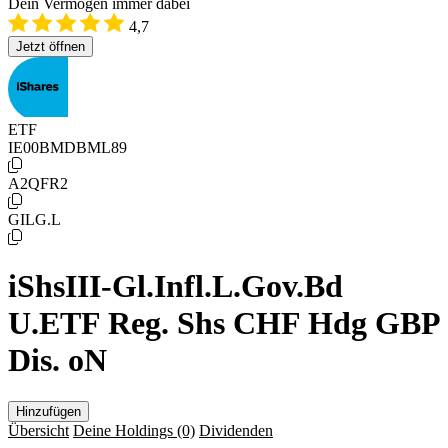
Dein Vermögen immer dabei
4,7
Jetzt öffnen
ETF
IE00BMDBML89
A2QFR2
GILG.L
iShsIII-Gl.Infl.L.Gov.Bd
U.ETF Reg. Shs CHF Hdg GBP
Dis. oN
Hinzufügen
Übersicht
Deine Holdings
(0)
Dividenden