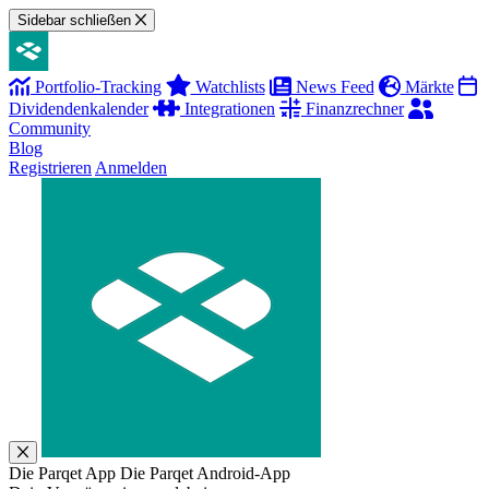
Sidebar schließen
Portfolio-Tracking
Watchlists
News Feed
Märkte
Dividendenkalender
Integrationen
Finanzrechner
Community
Blog
Registrieren
Anmelden
Die Parqet App
Die Parqet Android-App