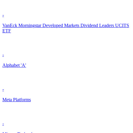
-
VanEck Morningstar Developed Markets Dividend Leaders UCITS
ETF
-
Alphabet 'A'
-
Meta Platforms
-