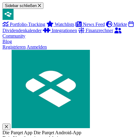
Sidebar schließen
Portfolio-Tracking
Watchlists
News Feed
Märkte
Dividendenkalender
Integrationen
Finanzrechner
Community
Blog
Registrieren
Anmelden
Die Parqet App
Die Parqet Android-App