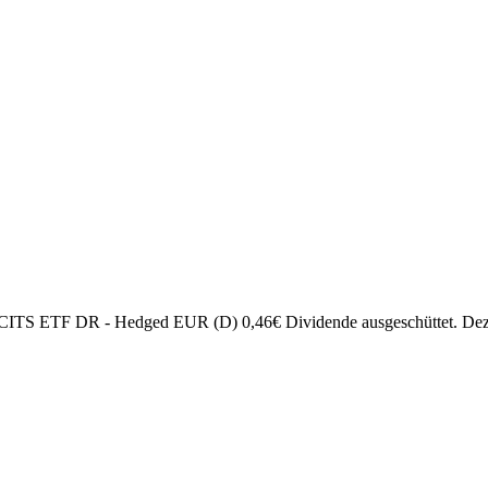
d UCITS ETF DR - Hedged EUR (D)
0,46
€
Dividende ausgeschüttet.
Dez