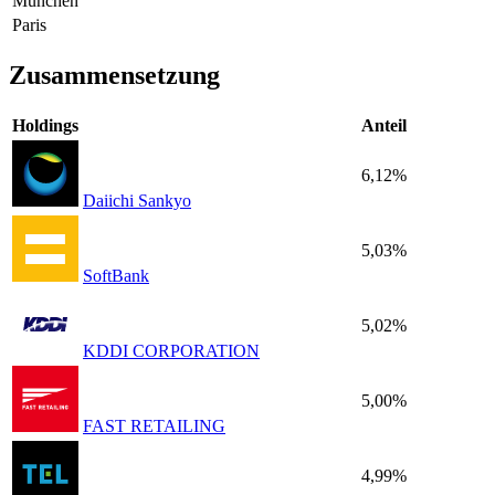
München
Paris
Zusammensetzung
Holdings
Anteil
6,12%
Daiichi Sankyo
5,03%
SoftBank
5,02%
KDDI CORPORATION
5,00%
FAST RETAILING
4,99%