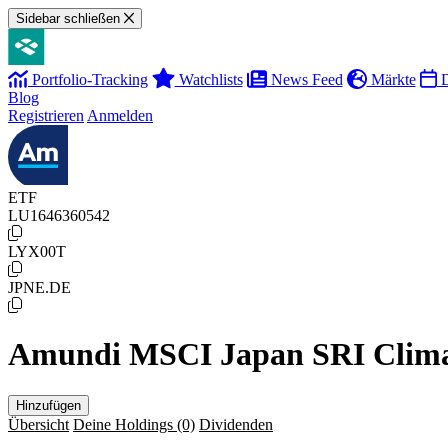
Sidebar schließen
Portfolio-Tracking
Watchlists
News Feed
Märkte
D
Blog
Registrieren
Anmelden
ETF
LU1646360542
LYX00T
JPNE.DE
Amundi MSCI Japan SRI Clima
Hinzufügen
Übersicht
Deine Holdings
(0)
Dividenden