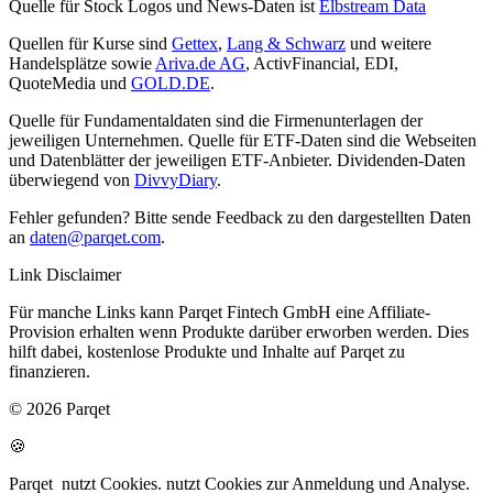
Quelle für Stock Logos und News-Daten ist
Elbstream Data
Quellen für Kurse sind
Gettex
,
Lang & Schwarz
und weitere
Handelsplätze sowie
Ariva.de AG
, ActivFinancial, EDI,
QuoteMedia und
GOLD.DE
.
Quelle für Fundamentaldaten sind die Firmenunterlagen der
jeweiligen Unternehmen. Quelle für ETF-Daten sind die Webseiten
und Datenblätter der jeweiligen ETF-Anbieter. Dividenden-Daten
überwiegend von
DivvyDiary
.
Fehler gefunden? Bitte sende Feedback zu den dargestellten Daten
an
daten@parqet.com
.
Link Disclaimer
Für manche Links kann Parqet Fintech GmbH eine Affiliate-
Provision erhalten wenn Produkte darüber erworben werden. Dies
hilft dabei, kostenlose Produkte und Inhalte auf Parqet zu
finanzieren.
© 2026 Parqet
🍪
Parqet
nutzt Cookies.
nutzt Cookies zur Anmeldung und Analyse.