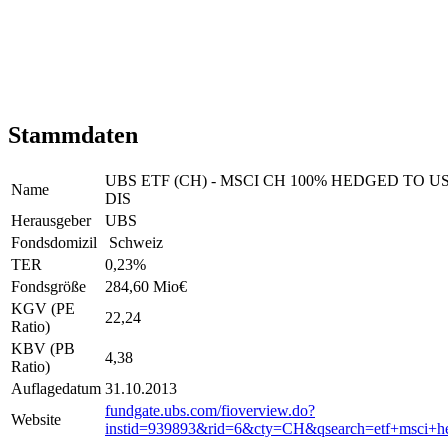
Stammdaten
UBS ETF (CH) - MSCI CH 100% HEDGED TO US
Name
DIS
Herausgeber
UBS
Fondsdomizil
Schweiz
TER
0,23
%
Fondsgröße
284,60 Mio
€
KGV (PE
22,24
Ratio)
KBV (PB
4,38
Ratio)
Auflagedatum
31.10.2013
fundgate.ubs.com/fioverview.do?
Website
instid=939893&rid=6&cty=CH&qsearch=etf+msci+h