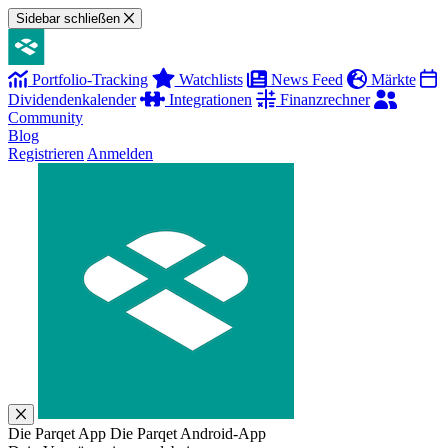
Sidebar schließen
Portfolio-Tracking
Watchlists
News Feed
Märkte
Dividendenkalender
Integrationen
Finanzrechner
Community
Blog
Registrieren
Anmelden
Die Parqet App
Die Parqet Android-App