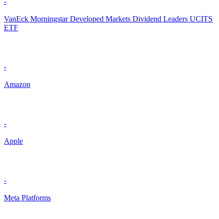
-
VanEck Morningstar Developed Markets Dividend Leaders UCITS
ETF
-
Amazon
-
Apple
-
Meta Platforms