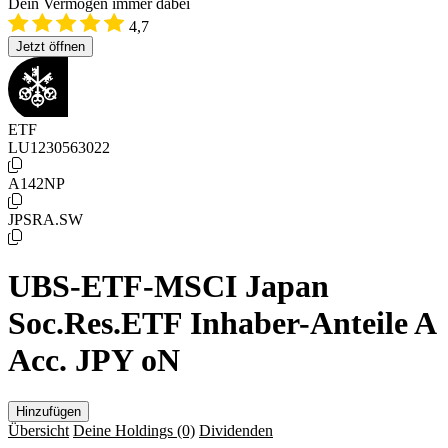
Dein Vermögen immer dabei
4,7
Jetzt öffnen
ETF
LU1230563022
A142NP
JPSRA.SW
UBS-ETF-MSCI Japan
Soc.Res.ETF Inhaber-Anteile A
Acc. JPY oN
Hinzufügen
Übersicht
Deine Holdings
(0)
Dividenden