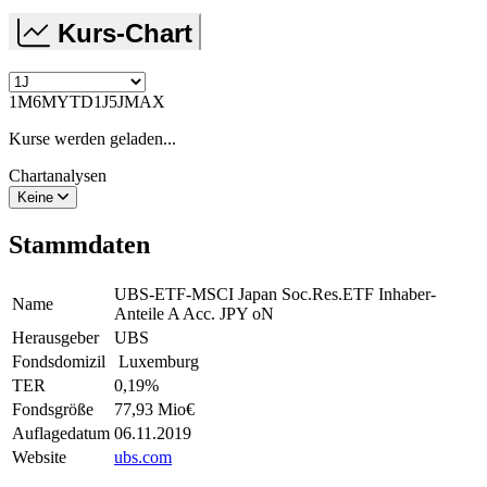
Kurs-Chart
1M
6M
YTD
1J
5J
MAX
Kurse werden geladen...
Chartanalysen
Keine
Stammdaten
UBS-ETF-MSCI Japan Soc.Res.ETF Inhaber-
Name
Anteile A Acc. JPY oN
Herausgeber
UBS
Fondsdomizil
Luxemburg
TER
0,19
%
Fondsgröße
77,93 Mio
€
Auflagedatum
06.11.2019
Website
ubs.com