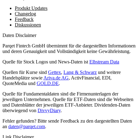
Produkt Updates
Changelog
Feedback
Diskussionen
Daten Disclaimer
Parqet Fintech GmbH übernimmt für die dargestellten Informationen
und deren Genauigkeit und Vollständigkeit keine Gewährleistung.
Quelle für Stock Logos und News-Daten ist
Elbstream Data
Quellen für Kurse sind
Gettex
,
Lang & Schwarz
und weitere
Handelsplätze sowie
Ariva.de AG
, ActivFinancial, EDI,
QuoteMedia und
GOLD.DE
.
Quelle für Fundamentaldaten sind die Firmenunterlagen der
jeweiligen Unternehmen. Quelle für ETF-Daten sind die Webseiten
und Datenblätter der jeweiligen ETF-Anbieter. Dividenden-Daten
überwiegend von
DivvyDiary
.
Fehler gefunden? Bitte sende Feedback zu den dargestellten Daten
an
daten@parqet.com
.
Link Disclaimer