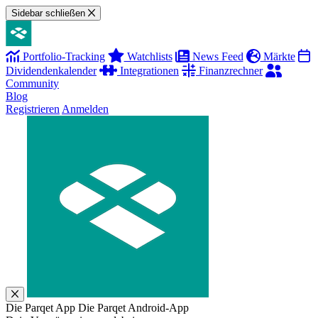
Sidebar schließen
Portfolio-Tracking
Watchlists
News Feed
Märkte
Dividendenkalender
Integrationen
Finanzrechner
Community
Blog
Registrieren
Anmelden
Die Parqet App
Die Parqet Android-App