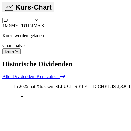
Kurs-Chart
1M
6M
YTD
1J
5J
MAX
Kurse werden geladen...
Chartanalysen
Keine
Historische
Dividenden
Alle
Dividenden
Kennzahlen
In 2025 hat Xtrackers SLI UCITS ETF - 1D CHF DIS
3,32
€
D