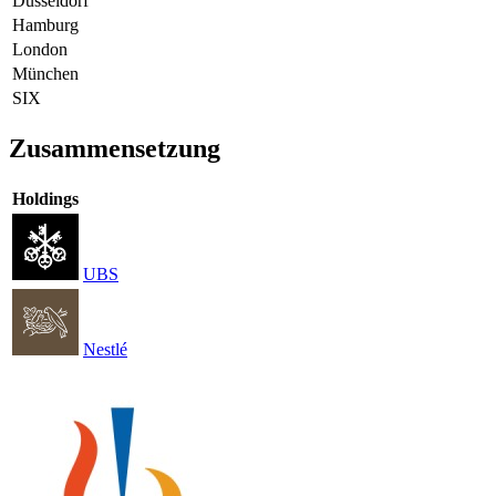
Düsseldorf
Hamburg
London
München
SIX
Zusammensetzung
Holdings
UBS
Nestlé