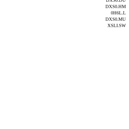
DXS0.DU
DXS0.HM
0H6L.L
DXS0.MU
XSLI.SW