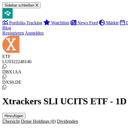
Sidebar schließen
Portfolio-Tracking
Watchlists
News Feed
Märkte
D
Blog
Registrieren
Anmelden
ETF
LU0322248146
DBX1AA
DXS0.DE
Xtrackers SLI UCITS ETF - 1
Hinzufügen
Übersicht
Deine Holdings
(0)
Dividenden