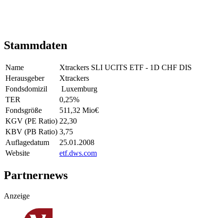
Stammdaten
Name
Xtrackers SLI UCITS ETF - 1D CHF DIS
Herausgeber
Xtrackers
Fondsdomizil
Luxemburg
TER
0,25
%
Fondsgröße
511,32 Mio
€
KGV (PE Ratio)
22,30
KBV (PB Ratio)
3,75
Auflagedatum
25.01.2008
Website
etf.dws.com
Partnernews
Anzeige