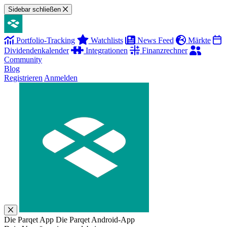
Sidebar schließen
Portfolio-Tracking
Watchlists
News Feed
Märkte
Dividendenkalender
Integrationen
Finanzrechner
Community
Blog
Registrieren
Anmelden
Die Parqet App
Die Parqet Android-App