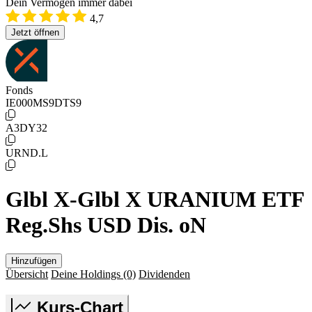
Dein Vermögen immer dabei
4,7
Jetzt öffnen
Fonds
IE000MS9DTS9
A3DY32
URND.L
Glbl X-Glbl X URANIUM ETF
Reg.Shs USD Dis. oN
Hinzufügen
Übersicht
Deine Holdings
(0)
Dividenden
Kurs-Chart