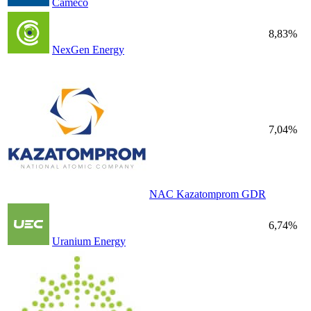
Cameco
8,83%
NexGen Energy
7,04%
NAC Kazatomprom GDR
6,74%
Uranium Energy