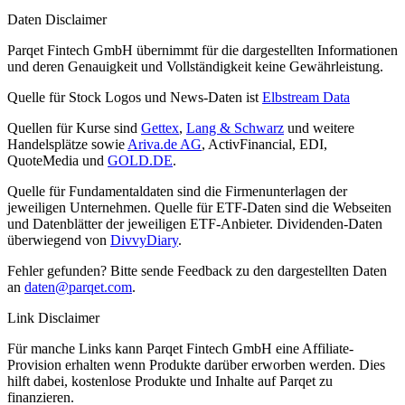
Daten Disclaimer
Parqet Fintech GmbH übernimmt für die dargestellten Informationen
und deren Genauigkeit und Vollständigkeit keine Gewährleistung.
Quelle für Stock Logos und News-Daten ist
Elbstream Data
Quellen für Kurse sind
Gettex
,
Lang & Schwarz
und weitere
Handelsplätze sowie
Ariva.de AG
, ActivFinancial, EDI,
QuoteMedia und
GOLD.DE
.
Quelle für Fundamentaldaten sind die Firmenunterlagen der
jeweiligen Unternehmen. Quelle für ETF-Daten sind die Webseiten
und Datenblätter der jeweiligen ETF-Anbieter. Dividenden-Daten
überwiegend von
DivvyDiary
.
Fehler gefunden? Bitte sende Feedback zu den dargestellten Daten
an
daten@parqet.com
.
Link Disclaimer
Für manche Links kann Parqet Fintech GmbH eine Affiliate-
Provision erhalten wenn Produkte darüber erworben werden. Dies
hilft dabei, kostenlose Produkte und Inhalte auf Parqet zu
finanzieren.