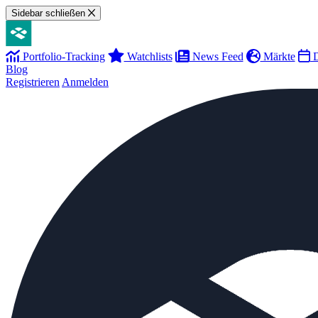
Sidebar schließen
Portfolio-Tracking
Watchlists
News Feed
Märkte
D
Blog
Registrieren
Anmelden