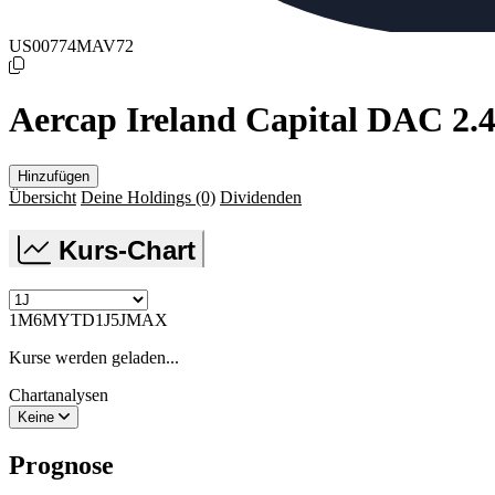
US00774MAV72
Aercap Ireland Capital DAC 2
Hinzufügen
Übersicht
Deine Holdings
(0)
Dividenden
Kurs-Chart
1M
6M
YTD
1J
5J
MAX
Kurse werden geladen...
Chartanalysen
Keine
Prognose