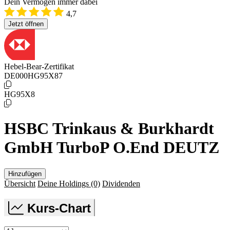
Dein Vermögen immer dabei
4,7
Jetzt öffnen
Hebel-Bear-Zertifikat
DE000HG95X87
HG95X8
HSBC Trinkaus & Burkhardt
GmbH TurboP O.End DEUTZ
Hinzufügen
Übersicht
Deine Holdings
(0)
Dividenden
Kurs-Chart