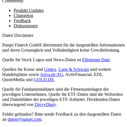
Community
Produkt Updates
Changelog
Feedback
Diskussionen
Daten Disclaimer
Parqet Fintech GmbH übernimmt für die dargestellten Informationen
und deren Genauigkeit und Vollständigkeit keine Gewährleistung.
Quelle für Stock Logos und News-Daten ist
Elbstream Data
Quellen für Kurse sind
Gettex
,
Lang & Schwarz
und weitere
Handelsplätze sowie
Ariva.de AG
, ActivFinancial, EDI,
QuoteMedia und
GOLD.DE
.
Quelle für Fundamentaldaten sind die Firmenunterlagen der
jeweiligen Unternehmen. Quelle für ETF-Daten sind die Webseiten
und Datenblätter der jeweiligen ETF-Anbieter. Dividenden-Daten
überwiegend von
DivvyDiary
.
Fehler gefunden? Bitte sende Feedback zu den dargestellten Daten
an
daten@parqet.com
.