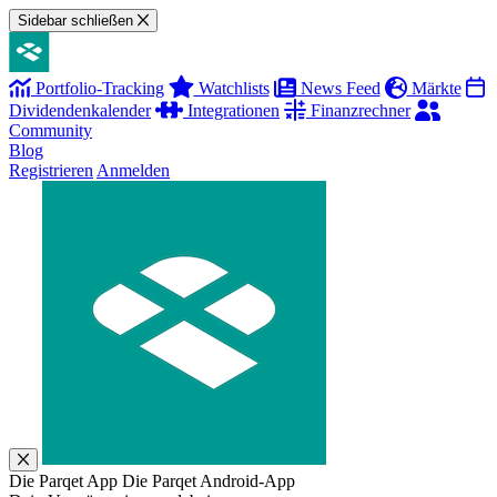
Sidebar schließen
Portfolio-Tracking
Watchlists
News Feed
Märkte
Dividendenkalender
Integrationen
Finanzrechner
Community
Blog
Registrieren
Anmelden
Die Parqet App
Die Parqet Android-App