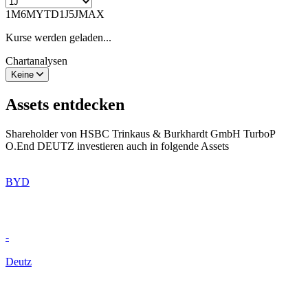
1M
6M
YTD
1J
5J
MAX
Kurse werden geladen...
Chartanalysen
Keine
Assets entdecken
Shareholder von HSBC Trinkaus & Burkhardt GmbH TurboP
O.End DEUTZ investieren auch in folgende Assets
BYD
-
Deutz