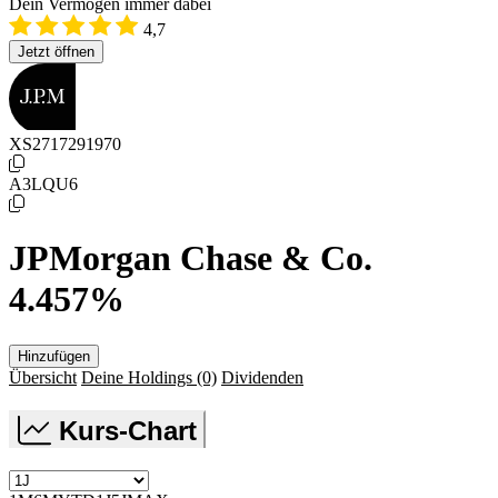
Dein Vermögen immer dabei
4,7
Jetzt öffnen
XS2717291970
A3LQU6
JPMorgan Chase & Co.
4.457%
Hinzufügen
Übersicht
Deine Holdings
(0)
Dividenden
Kurs-Chart