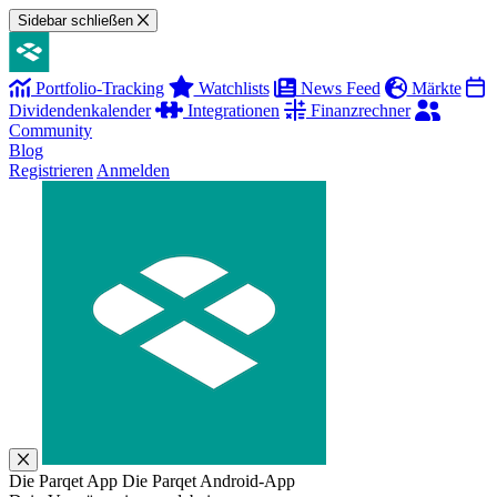
Sidebar schließen
Portfolio-Tracking
Watchlists
News Feed
Märkte
Dividendenkalender
Integrationen
Finanzrechner
Community
Blog
Registrieren
Anmelden
Die Parqet App
Die Parqet Android-App