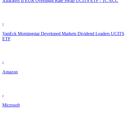
Xtrackers II EUR Overnight Rate Swap UCITS ETF - 1C ACC
-
VanEck Morningstar Developed Markets Dividend Leaders UCITS
ETF
-
Amazon
-
Microsoft
-