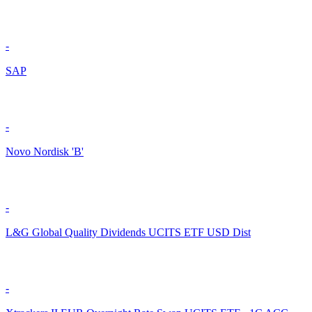
-
SAP
-
Novo Nordisk 'B'
-
L&G Global Quality Dividends UCITS ETF USD Dist
-